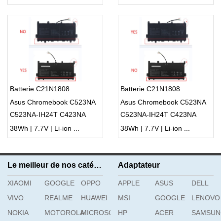
Batterie C21N1808
Batterie C21N1808
Asus Chromebook C523NA
Asus Chromebook C523NA
C523NA-IH24T C423NA
C523NA-IH24T C423NA
C423NA-BZ
C423NA-BZ
38Wh | 7.7V | Li-ion ...
38Wh | 7.7V | Li-ion ...
Le meilleur de nos catégories
Adaptateur
XIAOMI
GOOGLE
OPPO
APPLE
ASUS
DELL
VIVO
REALME
HUAWEI
MSI
GOOGLE
LENOVO
NOKIA
MOTOROLA
MICROSOFT
HP
ACER
SAMSU