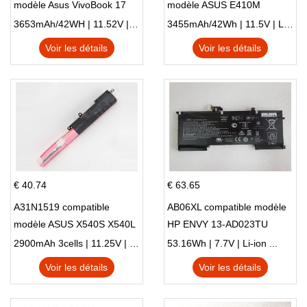
modèle Asus VivoBook 17
modèle ASUS E410M
X705NC X705UA X705UV
E410MA L410MA
3653mAh/42WH | 11.52V | Li-ion ...
3455mAh/42Wh | 11.5V | Li-ion ...
X705UN X705UD
Voir les détails
Voir les détails
€ 40.74
€ 63.65
A31N1519 compatible
AB06XL compatible modèle
modèle ASUS X540S X540L
HP ENVY 13-AD023TU
X540LA-SI302 X540SA
HSTNN-DB8C 921438-855
2900mAh 3cells | 11.25V | Li-ion ...
53.16Wh | 7.7V | Li-ion ...
X540S
TPN-I128
Voir les détails
Voir les détails