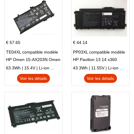
€ 57.65
€ 44.14
TE04XL compatible modèle
PP03XL compatible modèle
HP Omen 15-AX203N Omen
HP Pavilion 13 14 x360
15 Series Pavilion 15 Series
L83388-AC1 L83388-421
63.3Wh | 15.4V | Li-ion ...
43.3Wh | 11.55V | Li-ion ...
HSTNN-LB8S M01118-421
Voir les détails
Voir les détails
M01144-005 13-BB 14-DV
14-DK 15-EH HSTNN-DB9X