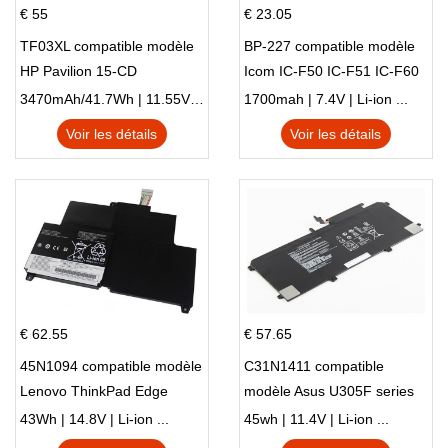
€ 55
€ 23.05
TF03XL compatible modèle
BP-227 compatible modèle
HP Pavilion 15-CD
Icom IC-F50 IC-F51 IC-F60
IC-F61 IC-M87
3470mAh/41.7Wh | 11.55V | Li-ion ...
1700mah | 7.4V | Li-ion ...
Voir les détails
Voir les détails
€ 62.55
€ 57.65
45N1094 compatible modèle
C31N1411 compatible
Lenovo ThinkPad Edge
modèle Asus U305F series
S230u Twist
43Wh | 14.8V | Li-ion ...
45wh | 11.4V | Li-ion ...