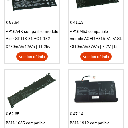
€ 57.64
€ 41.13
AP16A4K compatible modèle
AP16M5J compatible
Acer SF113-31 AO1-132
modèle ACER A315-51-51SL
NE132
N17Q1 SERIES
3770mAh/42Wh | 11.25v | Li-ion ...
4810mAh/37Wh | 7.7V | Li-ion ...
Voir les détails
Voir les détails
€ 62.65
€ 47.14
B31N1635 compatible
B31N1912 compatible