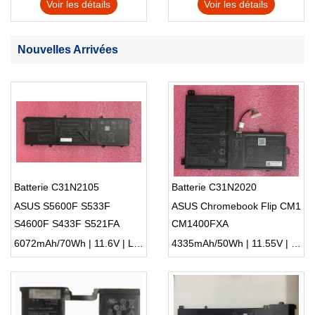
Voir les détails
Voir les détails
Nouvelles Arrivées
Batterie C31N2105
Batterie C31N2020
ASUS S5600F S533F
ASUS Chromebook Flip CM1
S4600F S433F S521FA
CM1400FXA
6072mAh/70Wh | 11.6V | Li-ion ...
4335mAh/50Wh | 11.55V | Li-ion ...