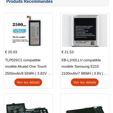
Produits Recommandés
€ 20.03
€ 21.53
TLP025C1 compatible
EB-L1H2LLU compatible
modèle Alcatel One Touch
modèle Samsung E210
Pop 4 Plus OT-5056D
E210K i939
2500mAh/9.55WH | 3.82V | Li-ion ...
2100mAh/7.98WH | 3.8V | Li-ion ...
Voir les détails
Voir les détails