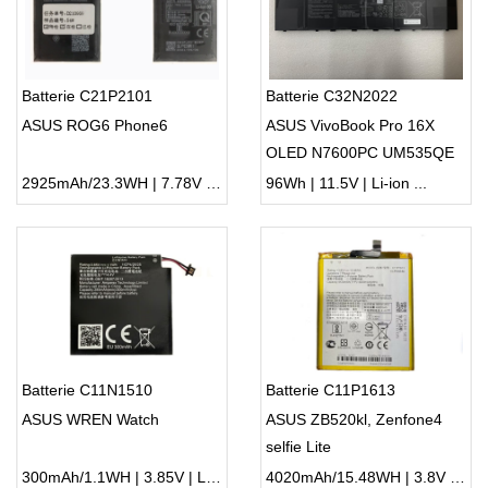
Batterie C21P2101
Batterie C32N2022
ASUS ROG6 Phone6
ASUS VivoBook Pro 16X
OLED N7600PC UM535QE
2925mAh/23.3WH | 7.78V | Li-ion ...
96Wh | 11.5V | Li-ion ...
Batterie C11N1510
Batterie C11P1613
ASUS WREN Watch
ASUS ZB520kl, Zenfone4
selfie Lite
300mAh/1.1WH | 3.85V | Li-ion ...
4020mAh/15.48WH | 3.8V | Li-ion ...