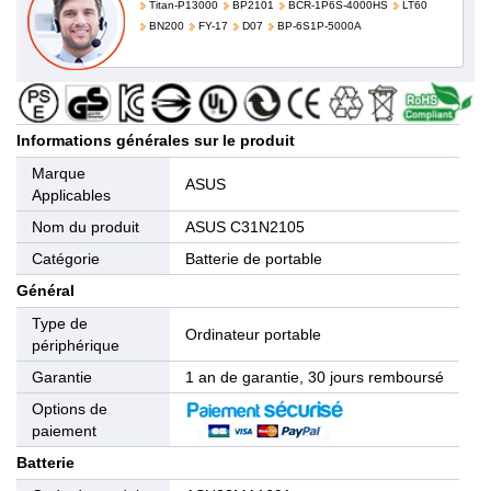
Titan-P13000
BP2101
BCR-1P6S-4000HS
LT60
BN200
FY-17
D07
BP-6S1P-5000A
Informations générales sur le produit
Marque
ASUS
Applicables
Nom du produit
ASUS C31N2105
Catégorie
Batterie de portable
Général
Type de
Ordinateur portable
périphérique
Garantie
1 an de garantie, 30 jours remboursé
Options de
paiement
Batterie