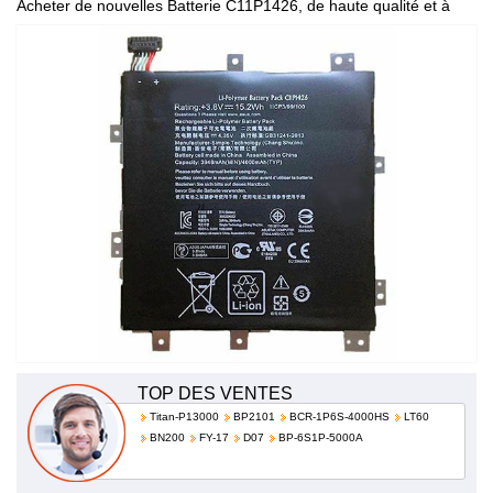
Acheter de nouvelles Batterie C11P1426, de haute qualité et à
bas prix!
TOP DES VENTES
Titan-P13000
BP2101
BCR-1P6S-4000HS
LT60
BN200
FY-17
D07
BP-6S1P-5000A