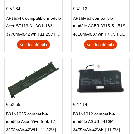
€ 57.64
€ 41.13
AP16A4K compatible modèle
AP16M5J compatible
Acer SF113-31 AO1-132
modèle ACER A315-51-51SL
NE132
N17Q1 SERIES
3770mAh/42Wh | 11.25v | Li-ion ...
4810mAh/37Wh | 7.7V | Li-ion ...
Voir les détails
Voir les détails
€ 62.65
€ 47.14
B31N1635 compatible
B31N1912 compatible
modèle Asus VivoBook 17
modèle ASUS E410M
X705NC X705UA X705UV
E410MA L410MA
3653mAh/42WH | 11.52V | Li-ion ...
3455mAh/42Wh | 11.5V | Li-ion ...