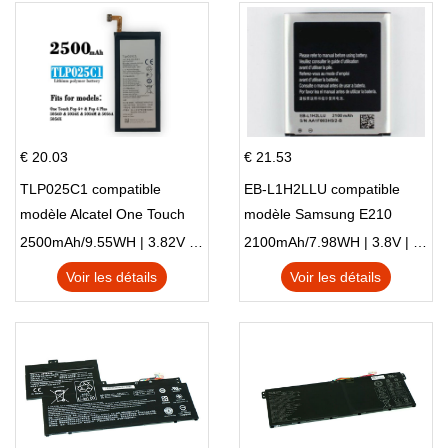
€ 20.03
€ 21.53
TLP025C1 compatible
EB-L1H2LLU compatible
modèle Alcatel One Touch
modèle Samsung E210
Pop 4 Plus OT-5056D
E210K i939
2500mAh/9.55WH | 3.82V | Li-ion ...
2100mAh/7.98WH | 3.8V | Li-ion ...
Voir les détails
Voir les détails