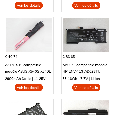
X705UN X705UD
Voir les détails
Voir les détails
€ 40.74
€ 63.65
A31N1519 compatible
AB06XL compatible modèle
modèle ASUS X540S X540L
HP ENVY 13-AD023TU
X540LA-SI302 X540SA
HSTNN-DB8C 921438-855
2900mAh 3cells | 11.25V | Li-ion ...
53.16Wh | 7.7V | Li-ion ...
X540S
TPN-I128
Voir les détails
Voir les détails