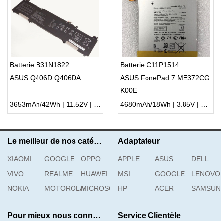
Batterie B31N1822
Batterie C11P1514
ASUS Q406D Q406DA
ASUS FonePad 7 ME372CG
K00E
3653mAh/42Wh | 11.52V | Li-ion ...
4680mAh/18Wh | 3.85V | Li-ion ...
Le meilleur de nos catégories
Adaptateur
XIAOMI
GOOGLE
OPPO
APPLE
ASUS
DELL
VIVO
REALME
HUAWEI
MSI
GOOGLE
LENOVO
NOKIA
MOTOROLA
MICROSOFT
HP
ACER
SAMSU
Pour mieux nous connaître
Service Clientèle