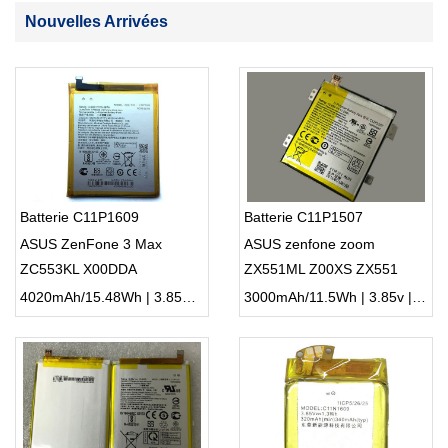
Nouvelles Arrivées
Batterie C11P1609
Batterie C11P1507
ASUS ZenFone 3 Max
ASUS zenfone zoom
ZC553KL X00DDA
ZX551ML Z00XS ZX551
Z00XSB
4020mAh/15.48Wh | 3.85V | Li-ion ...
3000mAh/11.5Wh | 3.85v | Li-ion ...