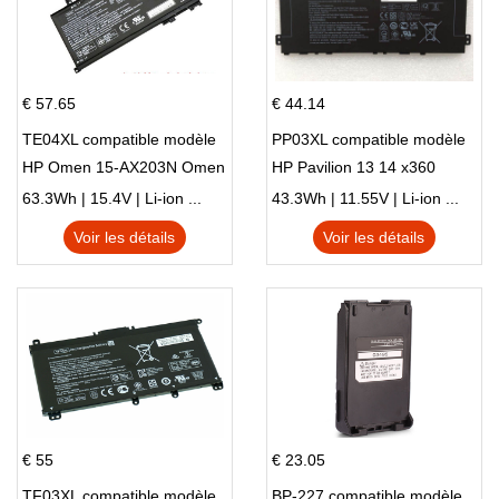
€ 57.65
€ 44.14
TE04XL compatible modèle
PP03XL compatible modèle
HP Omen 15-AX203N Omen
HP Pavilion 13 14 x360
15 Series Pavilion 15 Series
L83388-AC1 L83388-421
63.3Wh | 15.4V | Li-ion ...
43.3Wh | 11.55V | Li-ion ...
HSTNN-LB8S M01118-421
Voir les détails
Voir les détails
M01144-005 13-BB 14-DV
14-DK 15-EH HSTNN-DB9X
€ 55
€ 23.05
TF03XL compatible modèle
BP-227 compatible modèle