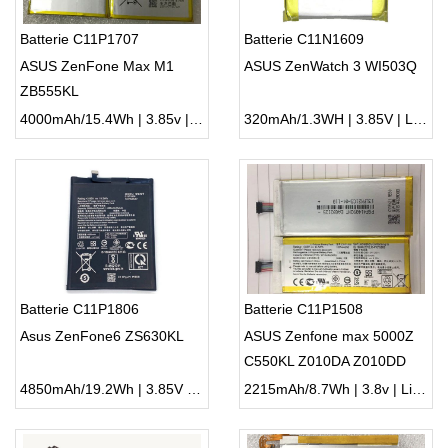
Batterie C11P1707
Batterie C11N1609
ASUS ZenFone Max M1
ASUS ZenWatch 3 WI503Q
ZB555KL
4000mAh/15.4Wh | 3.85v | Li-ion ...
320mAh/1.3WH | 3.85V | Li-ion ...
Batterie C11P1806
Batterie C11P1508
Asus ZenFone6 ZS630KL
ASUS Zenfone max 5000Z
C550KL Z010DA Z010DD
4850mAh/19.2Wh | 3.85V | Li-ion ...
2215mAh/8.7Wh | 3.8v | Li-ion ...