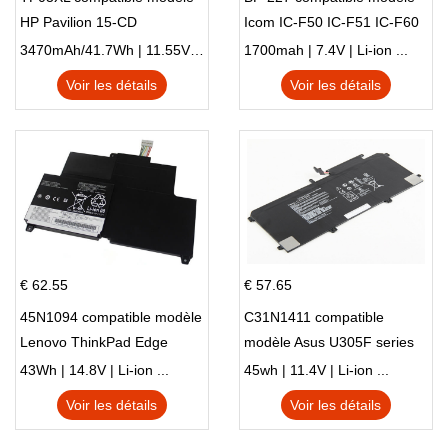
HP Pavilion 15-CD
Icom IC-F50 IC-F51 IC-F60
IC-F61 IC-M87
3470mAh/41.7Wh | 11.55V | Li-ion ...
1700mah | 7.4V | Li-ion ...
Voir les détails
Voir les détails
€ 62.55
€ 57.65
45N1094 compatible modèle
C31N1411 compatible
Lenovo ThinkPad Edge
modèle Asus U305F series
S230u Twist
43Wh | 14.8V | Li-ion ...
45wh | 11.4V | Li-ion ...
Voir les détails
Voir les détails