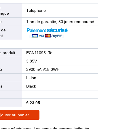
e
Téléphone
rique
e
1 an de garantie, 30 jours remboursé
 de
nt
 produit
ECN11095_Te
n
3.85V
té
3900mAh/15.0WH
Li-ion
rs
Black
€
23.05
jouter au panier
rechange génériques. Les noms de marque indiqués