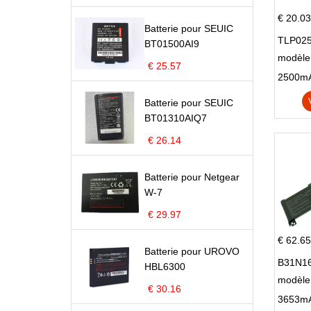
€ 20.03
Batterie pour SEUIC
TLP025
BT01500AI9
modèle 
€ 25.57
Pop 4 
Batterie pour SEUIC
BT01310AIQ7
€ 26.14
Batterie pour Netgear
W-7
€ 29.97
€ 62.65
Batterie pour UROVO
B31N16
HBL6300
modèle
€ 30.16
X705N