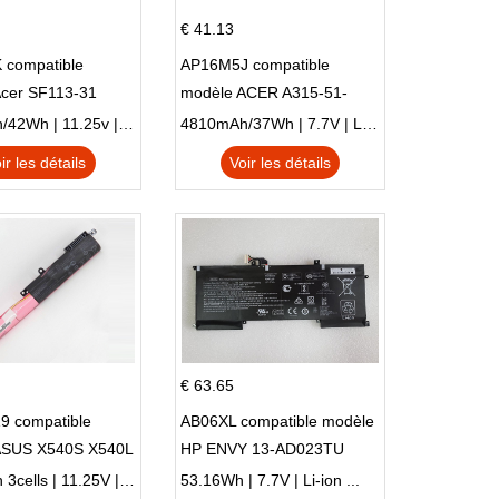
€ 41.13
 compatible
AP16M5J compatible
Acer SF113-31
modèle ACER A315-51-
 NE132
51SL N17Q1 SERIES
3770mAh/42Wh | 11.25v | Li-ion ...
4810mAh/37Wh | 7.7V | Li-ion ...
ir les détails
Voir les détails
€ 63.65
9 compatible
AB06XL compatible modèle
ASUS X540S X540L
HP ENVY 13-AD023TU
SI302 X540SA
HSTNN-DB8C 921438-855
2900mAh 3cells | 11.25V | Li-ion ...
53.16Wh | 7.7V | Li-ion ...