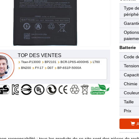
Type d
périphé
Garanti
Options
paieme
Batterie
TOP DES VENTES
Code de
Titan-P13000
BP2101
BCR-1P6S-4000HS
LT60
Tensio
BN200
FY-17
D07
BP-6S1P-5000A
Capaci
Chimie
Couleu
Taille
Prix
A
non-responsabilité : tous les produits de ce site sont des pièces de 