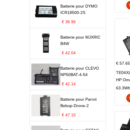
X705U
Batterie pour DYMO
ICR18500-2S
€ 36.96
Batterie pour MJXRIC
B4W
€ 42.04
€ 57.65
Batterie pour CLEVO
TE04XL
NP50BAT-4-54
HP Om
€ 42.14
Omen 15
63.3Wh |
Series
Batterie pour Parrot
Bebop-Drone-2
€ 47.15