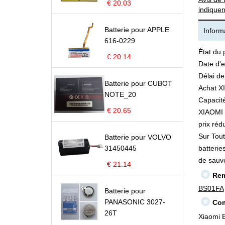
€ 20.03
indiquen
Batterie pour APPLE
Informa
616-0229
État du 
€ 20.14
Date d'e
Délai de
Batterie pour CUBOT
Achat X
NOTE_20
Capacité
€ 20.65
XIAOMI B
prix rédu
Sur Tout
Batterie pour VOLVO
31450445
batterie
de sauv
€ 21.14
Rem
BS01FA
Batterie pour
PANASONIC 3027-
Com
26T
Xiaomi 