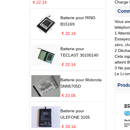
Charge l
€ 22.14
Comme
Batterie pour RING
Vous ave
B15169
télépho
1 Attent
€ 22.14
Essayez 
zéro, ch
Batterie pour
2 Déchar
TECLAST 30100140
Cela sig
atteint 
€ 22.14
3 Ne pas
Le Li-io
Batterie pour Motorola
Prod
SNN5705D
€ 23.05
Batterie pour
ULEFONE 3105
€ 24.14