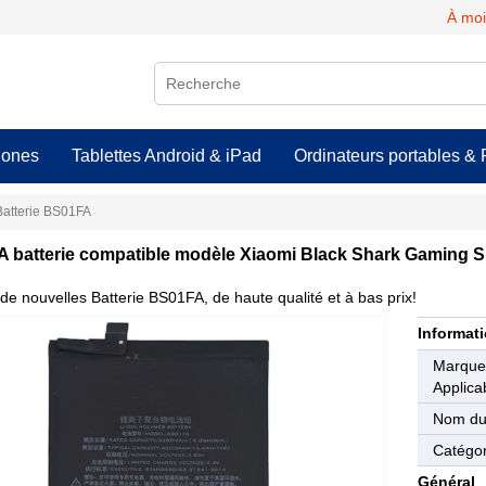
À moi
hones
Tablettes Android & iPad
Ordinateurs portables & 
Batterie BS01FA
 batterie compatible modèle Xiaomi Black Shark Gaming 
de nouvelles Batterie BS01FA, de haute qualité et à bas prix!
Informati
Marqu
Applica
Nom du
Catégor
Général