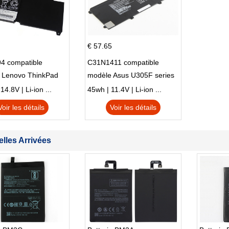
€ 57.65
4 compatible
C31N1411 compatible
 Lenovo ThinkPad
modèle Asus U305F series
230u Twist
4.8V | Li-ion ...
45wh | 11.4V | Li-ion ...
Voir les détails
Voir les détails
lles Arrivées