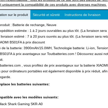
t uniquement la compatibilité de ces produits avec diverses machines.
tion sur le produit
Sécurité et sûreté
Instructions de livraison
produit : Batterie de rechange, Neuve
xpédition estimée : 1 à 2 jours ouvrables au plus tôt. (La livraison ser
 livraison estimé : 7 à 20 jours ouvrés au plus tôt. (La livraison sera r
IAOMI BS01FA à prix discount
 de la batterie: 3900mAh/15.0WH, Technologie batterie: Li-ion, Tension
S01FA à prix avantageux sur Toutbatteries.com ! Découvrez aussi notre
it.
batteries.com , vous profitez de prix avantageux sur la batterie XIAOMI
s pour ordinateurs portables est également disponible à prix réduit, a
egarde.
place les batteries suivantes:
patible avec les modèles suivants:
Black Shark Gaming SKR-A0