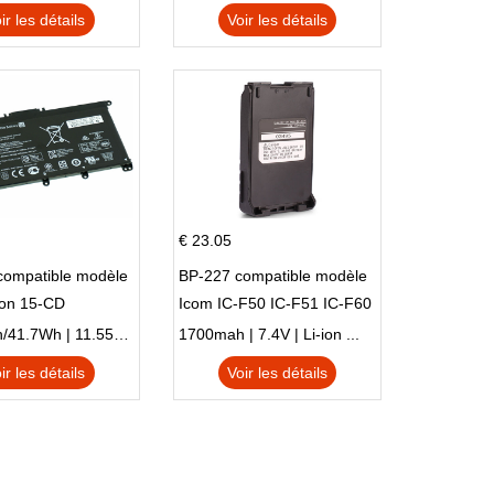
TPN-I128
ir les détails
Voir les détails
€ 23.05
compatible modèle
BP-227 compatible modèle
ion 15-CD
Icom IC-F50 IC-F51 IC-F60
IC-F61 IC-M87
3470mAh/41.7Wh | 11.55V | Li-ion ...
1700mah | 7.4V | Li-ion ...
ir les détails
Voir les détails