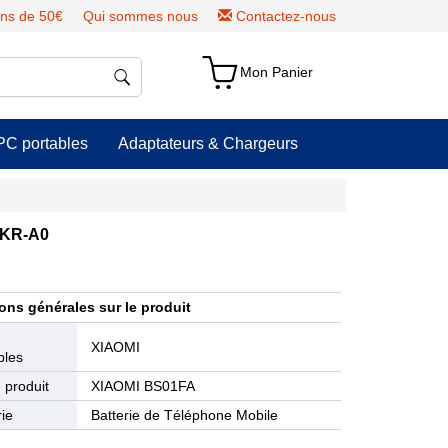
ns de 50€
Qui sommes nous
Contactez-nous
Mon Panier
PC portables
Adaptateurs & Chargeurs
SKR-A0
ons générales sur le produit
e
XIAOMI
bles
 produit
XIAOMI BS01FA
ie
Batterie de Téléphone Mobile