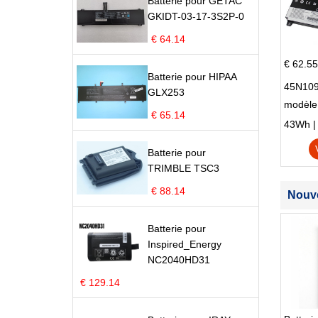
Batterie pour GETAC
GKIDT-03-17-3S2P-0
€ 64.14
€ 62.55
Batterie pour HIPAA
45N109
GLX253
modèle
€ 65.14
Edge S
43Wh | 1
Batterie pour
TRIMBLE TSC3
€ 88.14
Nouve
Batterie pour
Inspired_Energy
NC2040HD31
€ 129.14