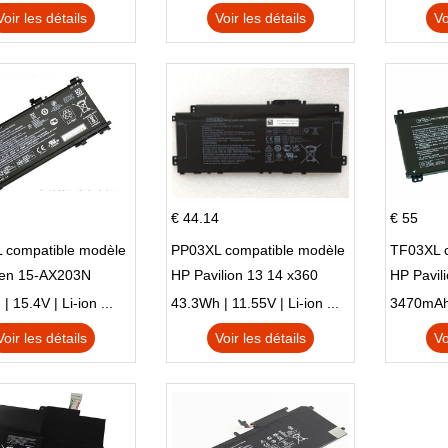
N X705UD
X540S
Voir les détails
Voir les détails
Vo
€ 44.14
€ 55
 compatible modèle
PP03XL compatible modèle
TF03XL 
en 15-AX203N
HP Pavilion 13 14 x360
HP Pavil
 Series Pavilion 15
L83388-AC1 L83388-421
 15.4V | Li-ion ...
43.3Wh | 11.55V | Li-ion ...
HSTNN-LB8S M01118-421
Voir les détails
Voir les détails
Vo
M01144-005 13-BB 14-DV
14-DK 15-EH HSTNN-DB9X