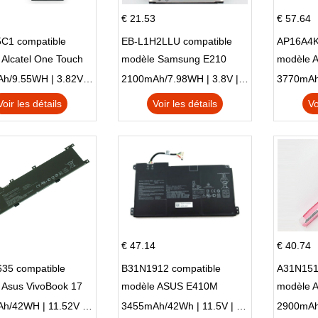
€ 21.53
€ 57.64
C1 compatible
EB-L1H2LLU compatible
AP16A4K
Alcatel One Touch
modèle Samsung E210
modèle 
Plus OT-5056D
E210K i939
AO1-132
2500mAh/9.55WH | 3.82V | Li-ion ...
2100mAh/7.98WH | 3.8V | Li-ion ...
Voir les détails
Voir les détails
Vo
€ 47.14
€ 40.74
35 compatible
B31N1912 compatible
A31N151
 Asus VivoBook 17
modèle ASUS E410M
modèle 
C X705UA X705UV
E410MA L410MA
X540LA-
3653mAh/42WH | 11.52V | Li-ion ...
3455mAh/42Wh | 11.5V | Li-ion ...