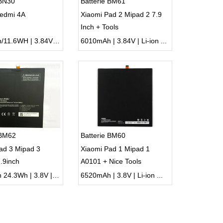
 BN30
Batterie BM61
Redmi 4A
Xiaomi Pad 2 Mipad 2 7.9
Inch + Tools
3030mAh/11.6WH | 3.84V | Li-ion ...
6010mAh | 3.84V | Li-ion ...
 BM62
Batterie BM60
ad 3 Mipad 3
Xiaomi Pad 1 Mipad 1
.9inch
A0101 + Nice Tools
6400mAh 24.3Wh | 3.8V | Li-ion ...
6520mAh | 3.8V | Li-ion ...