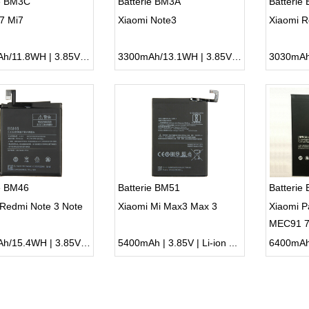
ie BM3C
Batterie BM3A
Batterie
7 Mi7
Xiaomi Note3
Xiaomi 
3070mAh/11.8WH | 3.85V | Li-ion ...
3300mAh/13.1WH | 3.85V | Li-ion ...
e BM46
Batterie BM51
Batterie
 Redmi Note 3 Note
Xiaomi Mi Max3 Max 3
Xiaomi P
MEC91 7
4000mAh/15.4WH | 3.85V | Li-ion ...
5400mAh | 3.85V | Li-ion ...