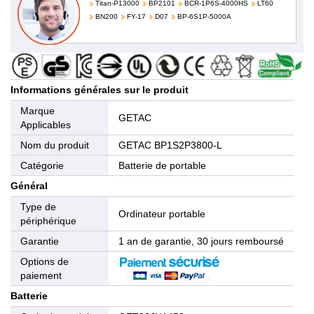
Titan-P13000
BP2101
BCR-1P6S-4000HS
LT60
BN200
FY-17
D07
BP-6S1P-5000A
Informations générales sur le produit
Marque
GETAC
Applicables
Nom du produit
GETAC BP1S2P3800-L
Catégorie
Batterie de portable
Général
Type de
Ordinateur portable
périphérique
Garantie
1 an de garantie, 30 jours remboursé
Options de
paiement
Batterie