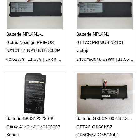
Batterie NP14N1-1
Batterie NP14N1
Getac Nexstgo PRIMUS
GETAC PRIMUS NX101
NX101 14 NP14N1BD002P
laptop
48.62Wh | 11.55V | Li-ion ...
2450mAh/48.62Wh | 11.55V | Li-ion ...
Batterie BP3S1P3220-P
Batterie GK5CN-00-13-4S1P-0
Getac A140 441140100007
GETAC GK5CN5Z
Series
GK5CN6Z GK5CN4Z