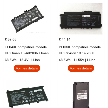
€ 57.65
€ 44.14
TE04XL compatible modèle
PP03XL compatible modèle
HP Omen 15-AX203N Omen
HP Pavilion 13 14 x360
15 Series Pavilion 15 Series
L83388-AC1 L83388-421
63.3Wh | 15.4V | Li-ion ...
43.3Wh | 11.55V | Li-ion ...
HSTNN-LB8S M01118-421
Voir les détails
Voir les détails
M01144-005 13-BB 14-DV
14-DK 15-EH HSTNN-DB9X