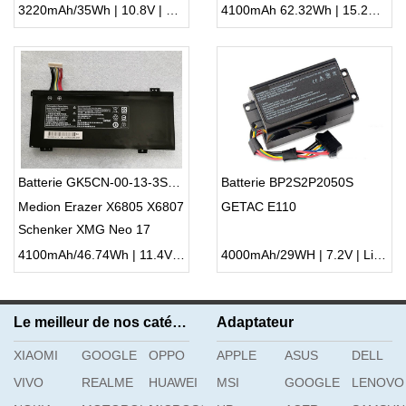
GK6Z5CN
3220mAh/35Wh | 10.8V | Li-ion ...
4100mAh 62.32Wh | 15.2V | Li-ion ...
Batterie GK5CN-00-13-3S1P-0
Batterie BP2S2P2050S
Medion Erazer X6805 X6807
GETAC E110
Schenker XMG Neo 17
4100mAh/46.74Wh | 11.4V | Li-ion ...
4000mAh/29WH | 7.2V | Li-ion ...
Le meilleur de nos catégories
Adaptateur
XIAOMI
GOOGLE
OPPO
APPLE
ASUS
DELL
VIVO
REALME
HUAWEI
MSI
GOOGLE
LENOVO