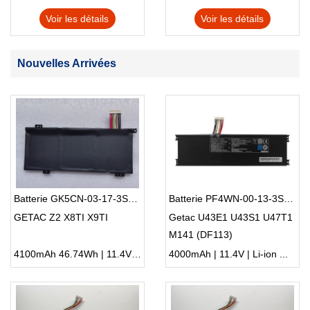
Voir les détails
Voir les détails
Nouvelles Arrivées
Batterie GK5CN-03-17-3S1P-0
Batterie PF4WN-00-13-3S1P-0
GETAC Z2 X8TI X9TI
Getac U43E1 U43S1 U47T1
M141 (DF113)
4100mAh 46.74Wh | 11.4V | Li-ion ...
4000mAh | 11.4V | Li-ion ...