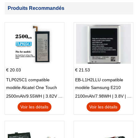
Produits Recommandés
€ 20.03
€ 21.53
TLP025C1 compatible
EB-L1H2LLU compatible
modèle Alcatel One Touch
modèle Samsung E210
Pop 4 Plus OT-5056D
E210K i939
2500mAh/9.55WH | 3.82V | Li-ion ...
2100mAh/7.98WH | 3.8V | Li-ion ...
Voir les détails
Voir les détails