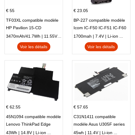
€ 55
€ 23.05
TF03XL compatible modèle
BP-227 compatible modèle
HP Pavilion 15-CD
Icom IC-F50 IC-F51 IC-F60
IC-F61 IC-M87
3470mAh/41.7Wh | 11.55V | Li-ion ...
1700mah | 7.4V | Li-ion ...
Voir les détails
Voir les détails
€ 62.55
€ 57.65
45N1094 compatible modèle
C31N1411 compatible
Lenovo ThinkPad Edge
modèle Asus U305F series
S230u Twist
43Wh | 14.8V | Li-ion ...
45wh | 11.4V | Li-ion ...