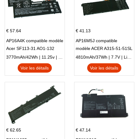
€ 57.64
€ 41.13
AP16A4K compatible modèle
AP16M5J compatible
Acer SF113-31 AO1-132
modèle ACER A315-51-51SL
NE132
N17Q1 SERIES
3770mAh/42Wh | 11.25v | Li-ion ...
4810mAh/37Wh | 7.7V | Li-ion ...
Voir les détails
Voir les détails
€ 62.65
€ 47.14