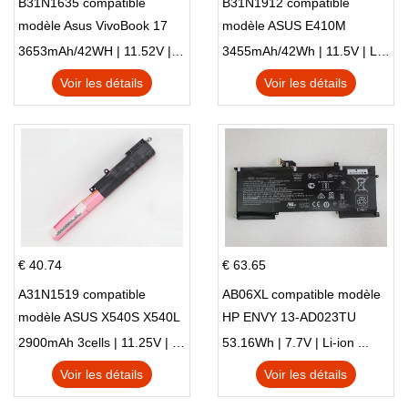
B31N1635 compatible
B31N1912 compatible
modèle Asus VivoBook 17
modèle ASUS E410M
X705NC X705UA X705UV
E410MA L410MA
3653mAh/42WH | 11.52V | Li-ion ...
3455mAh/42Wh | 11.5V | Li-ion ...
X705UN X705UD
Voir les détails
Voir les détails
€ 40.74
€ 63.65
A31N1519 compatible
AB06XL compatible modèle
modèle ASUS X540S X540L
HP ENVY 13-AD023TU
X540LA-SI302 X540SA
HSTNN-DB8C 921438-855
2900mAh 3cells | 11.25V | Li-ion ...
53.16Wh | 7.7V | Li-ion ...
X540S
TPN-I128
Voir les détails
Voir les détails