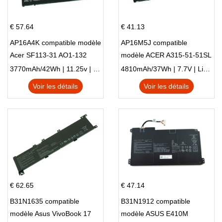
€ 57.64
€ 41.13
AP16A4K compatible modèle
AP16M5J compatible
Acer SF113-31 AO1-132
modèle ACER A315-51-51SL
NE132
N17Q1 SERIES
3770mAh/42Wh | 11.25v | Li-ion ...
4810mAh/37Wh | 7.7V | Li-ion ...
Voir les détails
Voir les détails
€ 62.65
€ 47.14
B31N1635 compatible
B31N1912 compatible
modèle Asus VivoBook 17
modèle ASUS E410M