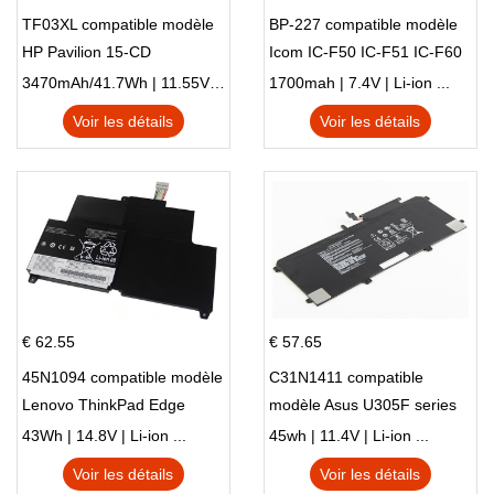
TF03XL compatible modèle
BP-227 compatible modèle
HP Pavilion 15-CD
Icom IC-F50 IC-F51 IC-F60
IC-F61 IC-M87
3470mAh/41.7Wh | 11.55V | Li-ion ...
1700mah | 7.4V | Li-ion ...
Voir les détails
Voir les détails
€ 62.55
€ 57.65
45N1094 compatible modèle
C31N1411 compatible
Lenovo ThinkPad Edge
modèle Asus U305F series
S230u Twist
43Wh | 14.8V | Li-ion ...
45wh | 11.4V | Li-ion ...
Voir les détails
Voir les détails