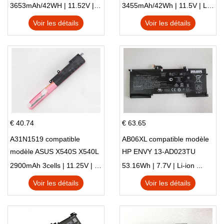
X705NC X705UA X705UV
E410MA L410MA
3653mAh/42WH | 11.52V | Li-ion ...
3455mAh/42Wh | 11.5V | Li-ion ...
X705UN X705UD
Voir les détails
Voir les détails
€ 40.74
€ 63.65
A31N1519 compatible
AB06XL compatible modèle
modèle ASUS X540S X540L
HP ENVY 13-AD023TU
X540LA-SI302 X540SA
HSTNN-DB8C 921438-855
2900mAh 3cells | 11.25V | Li-ion ...
53.16Wh | 7.7V | Li-ion ...
X540S
TPN-I128
Voir les détails
Voir les détails