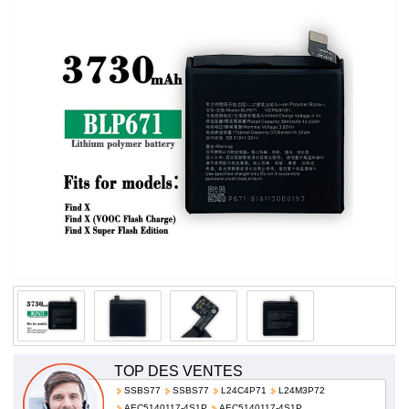
prix!
TOP DES VENTES
SSBS77
SSBS77
L24C4P71
L24M3P72
AEC5140117-4S1P
AEC5140117-4S1P