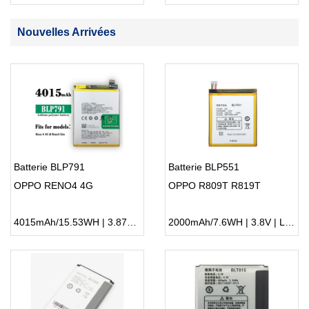
Nouvelles Arrivées
Batterie BLP791
Batterie BLP551
OPPO RENO4 4G
OPPO R809T R819T
4015mAh/15.53WH | 3.87V | Li-ion ...
2000mAh/7.6WH | 3.8V | Li-ion ...