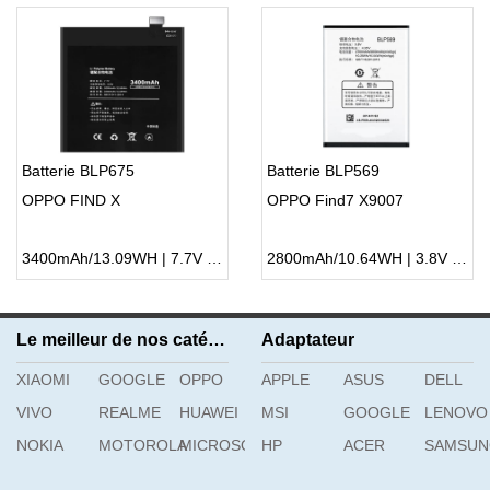
Batterie BLP675
Batterie BLP569
OPPO FIND X
OPPO Find7 X9007
3400mAh/13.09WH | 7.7V | Li-ion ...
2800mAh/10.64WH | 3.8V | Li-ion ...
Le meilleur de nos catégories
Adaptateur
XIAOMI
GOOGLE
OPPO
APPLE
ASUS
DELL
VIVO
REALME
HUAWEI
MSI
GOOGLE
LENOVO
NOKIA
MOTOROLA
MICROSOFT
HP
ACER
SAMSU