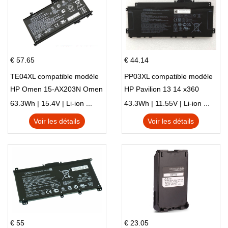
€ 57.65
€ 44.14
TE04XL compatible modèle
PP03XL compatible modèle
HP Omen 15-AX203N Omen
HP Pavilion 13 14 x360
15 Series Pavilion 15 Series
L83388-AC1 L83388-421
63.3Wh | 15.4V | Li-ion ...
43.3Wh | 11.55V | Li-ion ...
HSTNN-LB8S M01118-421
Voir les détails
Voir les détails
M01144-005 13-BB 14-DV
14-DK 15-EH HSTNN-DB9X
€ 55
€ 23.05