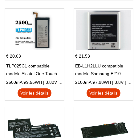
€ 20.03
€ 21.53
TLP025C1 compatible
EB-L1H2LLU compatible
modèle Alcatel One Touch
modèle Samsung E210
Pop 4 Plus OT-5056D
E210K i939
2500mAh/9.55WH | 3.82V | Li-ion ...
2100mAh/7.98WH | 3.8V | Li-ion ...
Voir les détails
Voir les détails