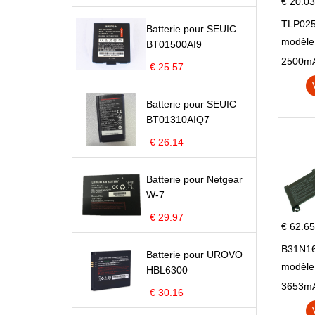
€ 20.03
TLP025
Batterie pour SEUIC
modèle 
BT01500AI9
Pop 4 
€ 25.57
Batterie pour SEUIC
BT01310AIQ7
€ 26.14
Batterie pour Netgear
W-7
€ 29.97
€ 62.65
B31N16
Batterie pour UROVO
modèle
HBL6300
X705N
€ 30.16
X705U