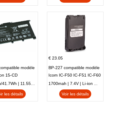
€ 23.05
compatible modèle
BP-227 compatible modèle
ion 15-CD
Icom IC-F50 IC-F51 IC-F60
IC-F61 IC-M87
3470mAh/41.7Wh | 11.55V | Li-ion ...
1700mah | 7.4V | Li-ion ...
ir les détails
Voir les détails