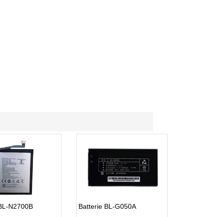
 BL-N2700B
Batterie BL-G050A