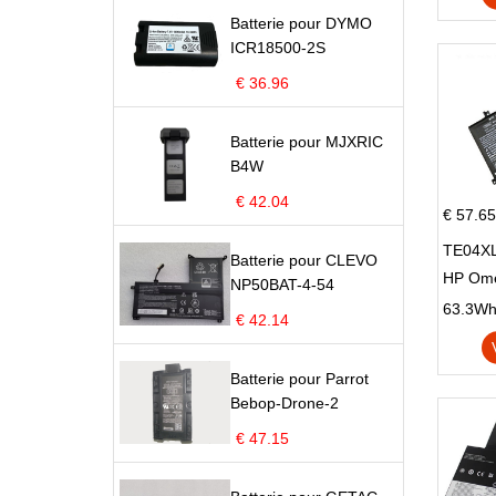
Batterie pour DYMO
ICR18500-2S
€ 36.96
Batterie pour MJXRIC
B4W
€ 42.04
€ 57.65
TE04XL
Batterie pour CLEVO
HP Om
NP50BAT-4-54
Omen 15
63.3Wh |
€ 42.14
Series
Batterie pour Parrot
Bebop-Drone-2
€ 47.15