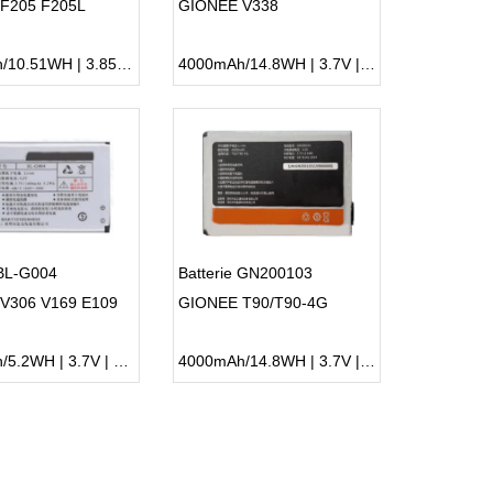
F205 F205L
GIONEE V338
2730mAh/10.51WH | 3.85V | Li-ion ...
4000mAh/14.8WH | 3.7V | Li-ion ...
 BL-G004
Batterie GN200103
V306 V169 E109
GIONEE T90/T90-4G
1400mAh/5.2WH | 3.7V | Li-ion ...
4000mAh/14.8WH | 3.7V | Li-ion ...