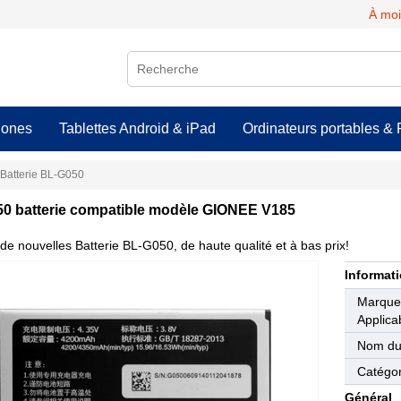
À moi
hones
Tablettes Android & iPad
Ordinateurs portables & 
Batterie BL-G050
0 batterie compatible modèle GIONEE V185
de nouvelles Batterie BL-G050, de haute qualité et à bas prix!
Informati
Marqu
Applica
Nom du
Catégor
Général