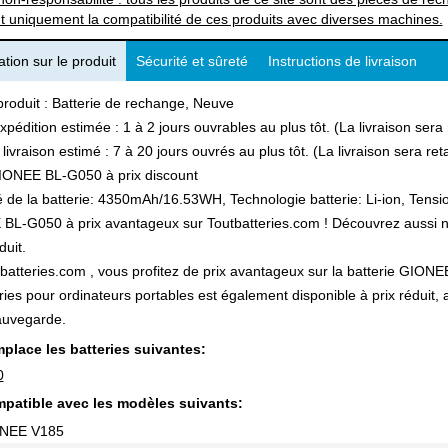
t uniquement la compatibilité de ces produits avec diverses machines.
tion sur le produit
Sécurité et sûreté
Instructions de livraison
produit : Batterie de rechange, Neuve
xpédition estimée : 1 à 2 jours ouvrables au plus tôt. (La livraison ser
 livraison estimé : 7 à 20 jours ouvrés au plus tôt. (La livraison sera r
IONEE BL-G050 à prix discount
 de la batterie: 4350mAh/16.53WH, Technologie batterie: Li-ion, Tensio
L-G050 à prix avantageux sur Toutbatteries.com ! Découvrez aussi notr
duit.
batteries.com , vous profitez de prix avantageux sur la batterie GIONEE
ries pour ordinateurs portables est également disponible à prix réduit
auvegarde.
place les batteries suivantes:
0
patible avec les modèles suivants:
ONEE V185