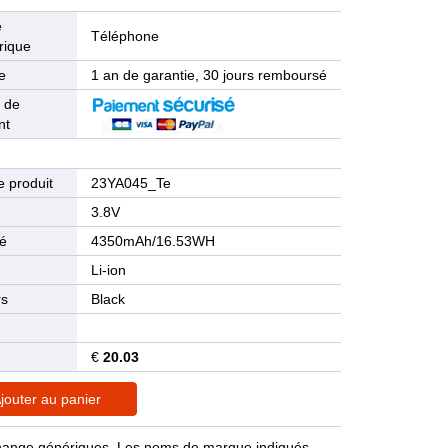
e
Téléphone
rique
e
1 an de garantie, 30 jours remboursé
 de
nt
 produit
23YA045_Te
n
3.8V
té
4350mAh/16.53WH
Li-ion
rs
Black
€
20.03
jouter au panier
rechange génériques. Les noms de marque indiqués