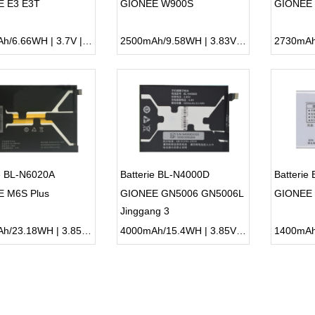
 E3 E3T
GIONEE W900S
GIONEE 
1800mAh/6.66WH | 3.7V | Li-ion ...
2500mAh/9.58WH | 3.83V | Li-ion ...
ie BL-N6020A
Batterie BL-N4000D
Batterie
 M6S Plus
GIONEE GN5006 GN5006L
GIONEE 
Jinggang 3
6020mAh/23.18WH | 3.85V | Li-ion ...
4000mAh/15.4WH | 3.85V | Li-ion ...