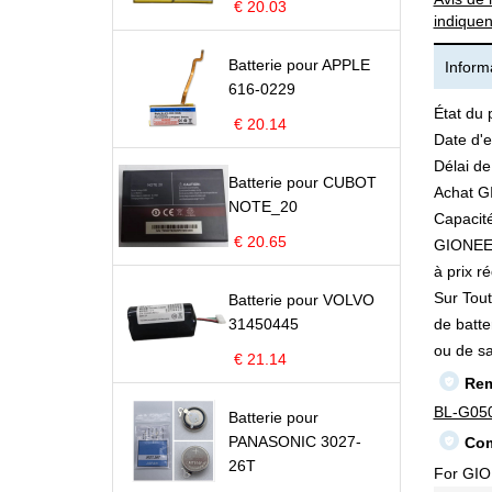
€ 20.03
indiquen
Batterie pour APPLE
Informa
616-0229
État du 
€ 20.14
Date d'e
Délai de
Batterie pour CUBOT
Achat G
NOTE_20
Capacité
€ 20.65
GIONEE B
à prix ré
Sur Tout
Batterie pour VOLVO
31450445
de batte
ou de s
€ 21.14
Rem
BL-G05
Batterie pour
PANASONIC 3027-
Com
26T
For GI