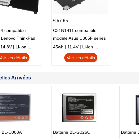
€ 57.65
4 compatible
C31N1411 compatible
 Lenovo ThinkPad
modèle Asus U305F series
230u Twist
4.8V | Li-ion ...
45wh | 11.4V | Li-ion ...
Voir les détails
Voir les détails
lles Arrivées
ie BL-C008A
Batterie BL-G025C
Batterie