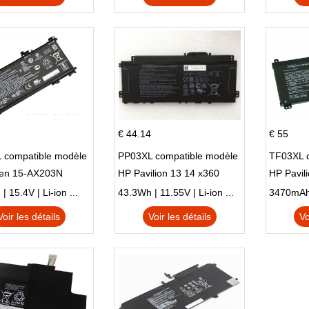
€ 44.14
€ 55
 compatible modèle
PP03XL compatible modèle
TF03XL 
en 15-AX203N
HP Pavilion 13 14 x360
HP Pavil
 Series Pavilion 15
L83388-AC1 L83388-421
 15.4V | Li-ion ...
43.3Wh | 11.55V | Li-ion ...
HSTNN-LB8S M01118-421
Voir les détails
Voir les détails
Vo
M01144-005 13-BB 14-DV
14-DK 15-EH HSTNN-DB9X