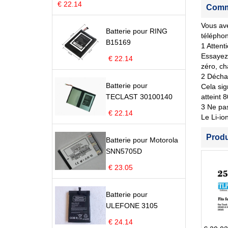
€ 22.14
Comme
Vous ave
Batterie pour RING
télépho
B15169
1 Attent
Essayez 
€ 22.14
zéro, ch
2 Déchar
Batterie pour
Cela sig
TECLAST 30100140
atteint 
3 Ne pas
€ 22.14
Le Li-io
Prod
Batterie pour Motorola
SNN5705D
€ 23.05
Batterie pour
ULEFONE 3105
€ 24.14