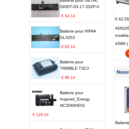
Batterie pour GETAC
GKIDT-03-17-3S2P-0
€ 64.14
€ 62.55
45N109
Batterie pour HIPAA
modèle
GLX253
Edge S
43Wh | 1
€ 65.14
Batterie pour
TRIMBLE TSC3
Nouve
€ 88.14
Batterie pour
Inspired_Energy
NC2040HD31
€ 129.14
Batter