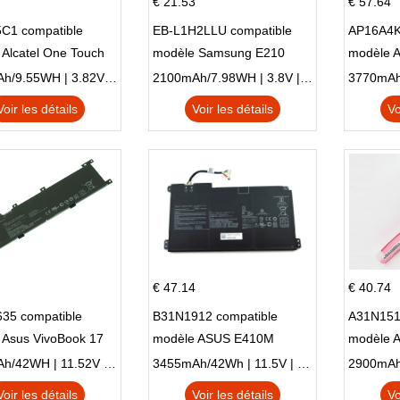
€ 21.53
€ 57.64
C1 compatible
EB-L1H2LLU compatible
AP16A4K
Alcatel One Touch
modèle Samsung E210
modèle 
Plus OT-5056D
E210K i939
AO1-132
2500mAh/9.55WH | 3.82V | Li-ion ...
2100mAh/7.98WH | 3.8V | Li-ion ...
Voir les détails
Voir les détails
Vo
€ 47.14
€ 40.74
35 compatible
B31N1912 compatible
A31N151
 Asus VivoBook 17
modèle ASUS E410M
modèle 
C X705UA X705UV
E410MA L410MA
X540LA-
3653mAh/42WH | 11.52V | Li-ion ...
3455mAh/42Wh | 11.5V | Li-ion ...
N X705UD
X540S
Voir les détails
Voir les détails
Vo