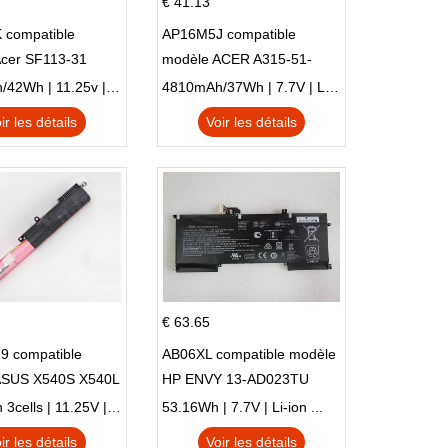
€ 41.13
 compatible
AP16M5J compatible
Acer SF113-31
modèle ACER A315-51-
 NE132
51SL N17Q1 SERIES
3770mAh/42Wh | 11.25v | Li-ion ...
4810mAh/37Wh | 7.7V | Li-ion ...
ir les détails
Voir les détails
€ 63.65
9 compatible
AB06XL compatible modèle
ASUS X540S X540L
HP ENVY 13-AD023TU
SI302 X540SA
HSTNN-DB8C 921438-855
2900mAh 3cells | 11.25V | Li-ion ...
53.16Wh | 7.7V | Li-ion ...
TPN-I128
ir les détails
Voir les détails