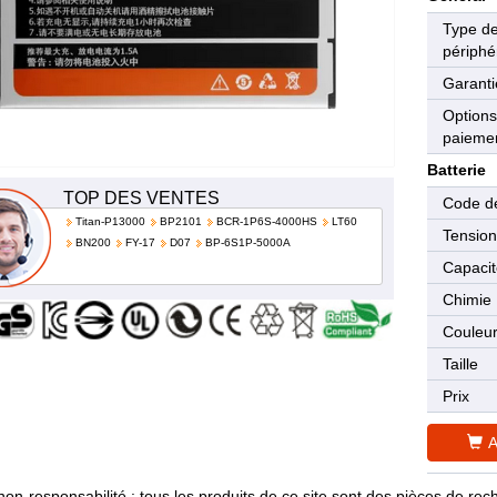
Type d
périphé
Garanti
Options
paieme
Batterie
TOP DES VENTES
Code de
Titan-P13000
BP2101
BCR-1P6S-4000HS
LT60
Tensio
BN200
FY-17
D07
BP-6S1P-5000A
Capaci
Chimie
Couleu
Taille
Prix
A
non-responsabilité : tous les produits de ce site sont des pièces de 