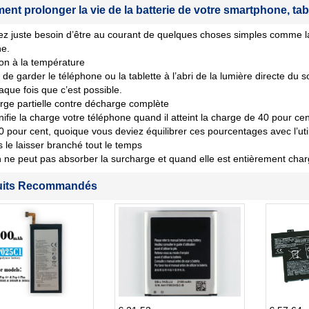
nt prolonger la vie de la batterie de votre smartphone, tab
z juste besoin d’être au courant de quelques choses simples comme la
ne.
ion à la température
de garder le téléphone ou la tablette à l’abri de la lumière directe du s
aque fois que c’est possible.
ge partielle contre décharge complète
nifie la charge votre téléphone quand il atteint la charge de 40 pour cent 
80 pour cent, quoique vous deviez équilibrer ces pourcentages avec l’util
 le laisser branché tout le temps
n ne peut pas absorber la surcharge et quand elle est entièrement char
uits Recommandés