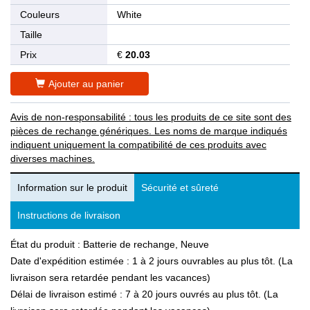
Couleurs
White
Taille
Prix
€
20.03
Ajouter au panier
Avis de non-responsabilité : tous les produits de ce site sont des
pièces de rechange génériques. Les noms de marque indiqués
indiquent uniquement la compatibilité de ces produits avec
diverses machines.
Information sur le produit
Sécurité et sûreté
Instructions de livraison
État du produit : Batterie de rechange, Neuve
Date d'expédition estimée : 1 à 2 jours ouvrables au plus tôt. (La
livraison sera retardée pendant les vacances)
Délai de livraison estimé : 7 à 20 jours ouvrés au plus tôt. (La