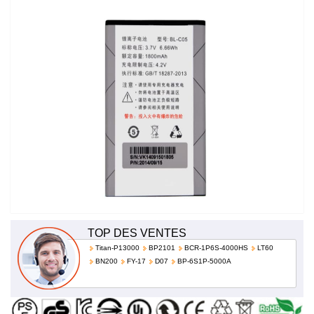
prix!
TOP DES VENTES
Titan-P13000
BP2101
BCR-1P6S-4000HS
LT60
BN200
FY-17
D07
BP-6S1P-5000A