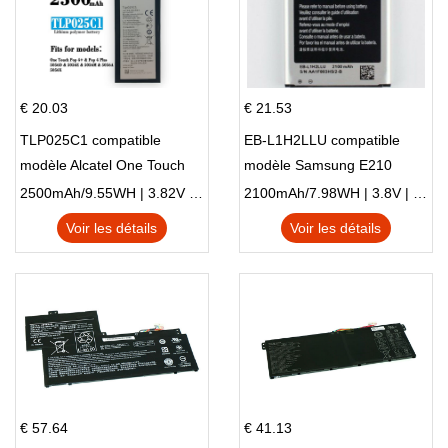
€ 20.03
€ 21.53
TLP025C1 compatible
EB-L1H2LLU compatible
modèle Alcatel One Touch
modèle Samsung E210
Pop 4 Plus OT-5056D
E210K i939
2500mAh/9.55WH | 3.82V | Li-ion ...
2100mAh/7.98WH | 3.8V | Li-ion ...
Voir les détails
Voir les détails
€ 57.64
€ 41.13