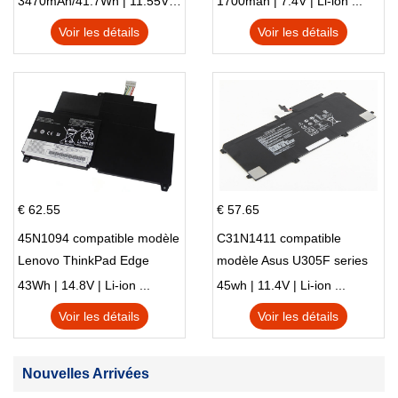
3470mAh/41.7Wh | 11.55V | Li-ion ...
1700mah | 7.4V | Li-ion ...
Voir les détails
Voir les détails
€ 62.55
€ 57.65
45N1094 compatible modèle
C31N1411 compatible
Lenovo ThinkPad Edge
modèle Asus U305F series
S230u Twist
43Wh | 14.8V | Li-ion ...
45wh | 11.4V | Li-ion ...
Voir les détails
Voir les détails
Nouvelles Arrivées