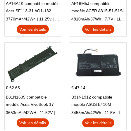
AP16A4K compatible modèle
AP16M5J compatible
Acer SF113-31 AO1-132
modèle ACER A315-51-51SL
NE132
N17Q1 SERIES
3770mAh/42Wh | 11.25v | Li-ion ...
4810mAh/37Wh | 7.7V | Li-ion ...
Voir les détails
Voir les détails
€ 62.65
€ 47.14
B31N1635 compatible
B31N1912 compatible
modèle Asus VivoBook 17
modèle ASUS E410M
X705NC X705UA X705UV
E410MA L410MA
3653mAh/42WH | 11.52V | Li-ion ...
3455mAh/42Wh | 11.5V | Li-ion ...
X705UN X705UD
Voir les détails
Voir les détails