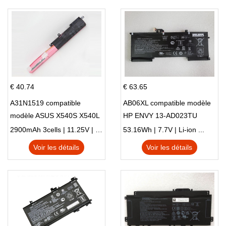
€ 40.74
€ 63.65
A31N1519 compatible
AB06XL compatible modèle
modèle ASUS X540S X540L
HP ENVY 13-AD023TU
X540LA-SI302 X540SA
HSTNN-DB8C 921438-855
2900mAh 3cells | 11.25V | Li-ion ...
53.16Wh | 7.7V | Li-ion ...
X540S
TPN-I128
Voir les détails
Voir les détails