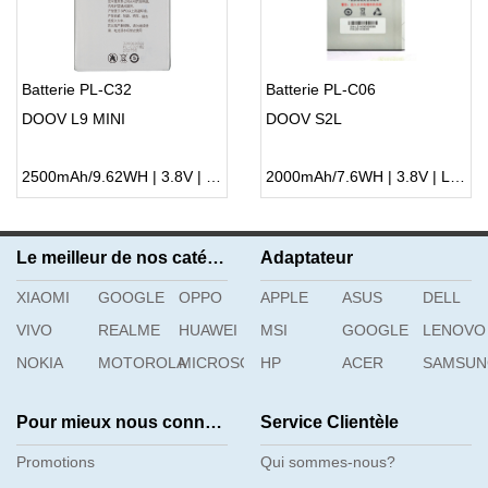
Batterie PL-C32
Batterie PL-C06
DOOV L9 MINI
DOOV S2L
2500mAh/9.62WH | 3.8V | Li-ion ...
2000mAh/7.6WH | 3.8V | Li-ion ...
Le meilleur de nos catégories
Adaptateur
XIAOMI
GOOGLE
OPPO
APPLE
ASUS
DELL
VIVO
REALME
HUAWEI
MSI
GOOGLE
LENOVO
NOKIA
MOTOROLA
MICROSOFT
HP
ACER
SAMSU
Pour mieux nous connaître
Service Clientèle
Promotions
Qui sommes-nous?