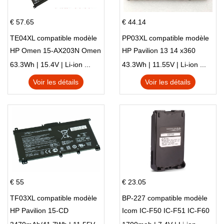
€ 57.65
€ 44.14
TE04XL compatible modèle
PP03XL compatible modèle
HP Omen 15-AX203N Omen
HP Pavilion 13 14 x360
15 Series Pavilion 15 Series
L83388-AC1 L83388-421
63.3Wh | 15.4V | Li-ion ...
43.3Wh | 11.55V | Li-ion ...
HSTNN-LB8S M01118-421
Voir les détails
Voir les détails
M01144-005 13-BB 14-DV
14-DK 15-EH HSTNN-DB9X
€ 55
€ 23.05
TF03XL compatible modèle
BP-227 compatible modèle
HP Pavilion 15-CD
Icom IC-F50 IC-F51 IC-F60
IC-F61 IC-M87