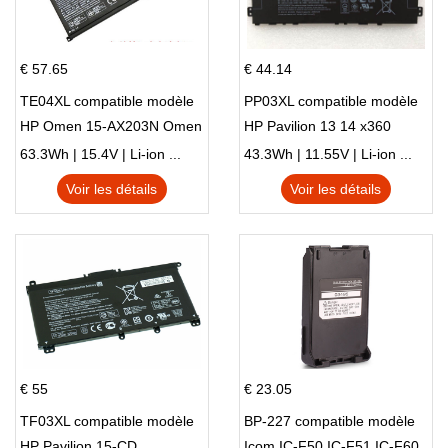
€ 57.65
€ 44.14
TE04XL compatible modèle
PP03XL compatible modèle
HP Omen 15-AX203N Omen
HP Pavilion 13 14 x360
15 Series Pavilion 15 Series
L83388-AC1 L83388-421
63.3Wh | 15.4V | Li-ion ...
43.3Wh | 11.55V | Li-ion ...
HSTNN-LB8S M01118-421
Voir les détails
Voir les détails
M01144-005 13-BB 14-DV
14-DK 15-EH HSTNN-DB9X
€ 55
€ 23.05
TF03XL compatible modèle
BP-227 compatible modèle
HP Pavilion 15-CD
Icom IC-F50 IC-F51 IC-F60