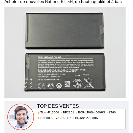
Acheter de nouvelles Batterie BL-5H, de haute qualité et à bas
prix!
TOP DES VENTES
Titan-P13000
BP2101
BCR-1P6S-4000HS
LT60
BN200
FY-17
D07
BP-6S1P-5000A