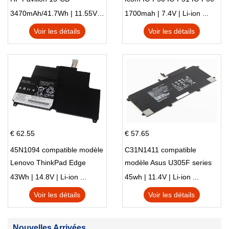
IC-F61 IC-M87
3470mAh/41.7Wh | 11.55V | Li-ion ...
1700mah | 7.4V | Li-ion ...
Voir les détails
Voir les détails
€ 62.55
€ 57.65
45N1094 compatible modèle
C31N1411 compatible
Lenovo ThinkPad Edge
modèle Asus U305F series
S230u Twist
43Wh | 14.8V | Li-ion ...
45wh | 11.4V | Li-ion ...
Voir les détails
Voir les détails
Nouvelles Arrivées