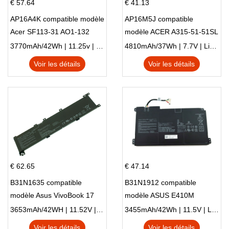
€ 57.64
€ 41.13
AP16A4K compatible modèle
AP16M5J compatible
Acer SF113-31 AO1-132
modèle ACER A315-51-51SL
NE132
N17Q1 SERIES
3770mAh/42Wh | 11.25v | Li-ion ...
4810mAh/37Wh | 7.7V | Li-ion ...
Voir les détails
Voir les détails
€ 62.65
€ 47.14
B31N1635 compatible
B31N1912 compatible
modèle Asus VivoBook 17
modèle ASUS E410M
X705NC X705UA X705UV
E410MA L410MA
3653mAh/42WH | 11.52V | Li-ion ...
3455mAh/42Wh | 11.5V | Li-ion ...
X705UN X705UD
Voir les détails
Voir les détails