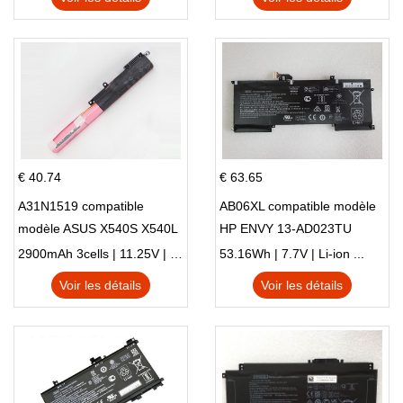
€ 40.74
€ 63.65
A31N1519 compatible
AB06XL compatible modèle
modèle ASUS X540S X540L
HP ENVY 13-AD023TU
X540LA-SI302 X540SA
HSTNN-DB8C 921438-855
2900mAh 3cells | 11.25V | Li-ion ...
53.16Wh | 7.7V | Li-ion ...
X540S
TPN-I128
Voir les détails
Voir les détails