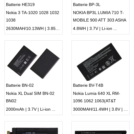
Batterie HE319
Batterie BP-3L
Nokia 3 TA-1020 1028 1032
NOKIA BP3L LUMIA 710 T-
1038
MOBILE 900 ATT 303 ASHA
603
2630MAH/10.13WH | 3.85V | Li-ion ...
4.8WH | 3.7V | Li-ion ...
Batterie BN-02
Batterie BV-T4B
Nokia XL Dual SIM BN-02
Nokia Lumia 640 XL RM-
BN02
1096 1062 1063(AT&T
Microsoft)
2000mAh | 3.7V | Li-ion ...
3000MAH/11.4WH | 3.8V | Li-ion ...