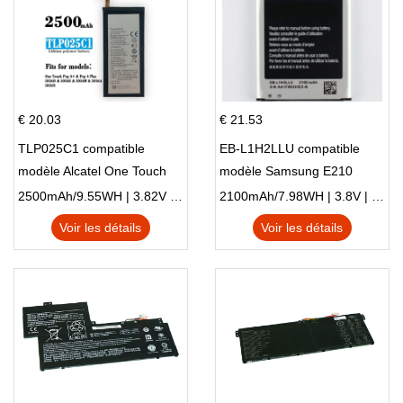
€ 20.03
€ 21.53
TLP025C1 compatible
EB-L1H2LLU compatible
modèle Alcatel One Touch
modèle Samsung E210
Pop 4 Plus OT-5056D
E210K i939
2500mAh/9.55WH | 3.82V | Li-ion ...
2100mAh/7.98WH | 3.8V | Li-ion ...
Voir les détails
Voir les détails