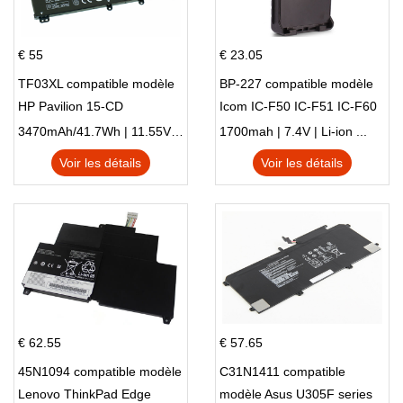
€ 55
€ 23.05
TF03XL compatible modèle
BP-227 compatible modèle
HP Pavilion 15-CD
Icom IC-F50 IC-F51 IC-F60
IC-F61 IC-M87
3470mAh/41.7Wh | 11.55V | Li-ion ...
1700mah | 7.4V | Li-ion ...
Voir les détails
Voir les détails
€ 62.55
€ 57.65
45N1094 compatible modèle
C31N1411 compatible
Lenovo ThinkPad Edge
modèle Asus U305F series