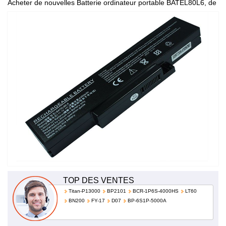
Acheter de nouvelles Batterie ordinateur portable BATEL80L6, de
haute qualité et à bas prix!
TOP DES VENTES
Titan-P13000
BP2101
BCR-1P6S-4000HS
LT60
BN200
FY-17
D07
BP-6S1P-5000A