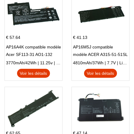
€ 57.64
€ 41.13
AP16A4K compatible modèle
AP16M5J compatible
Acer SF113-31 AO1-132
modèle ACER A315-51-51SL
NE132
N17Q1 SERIES
3770mAh/42Wh | 11.25v | Li-ion ...
4810mAh/37Wh | 7.7V | Li-ion ...
Voir les détails
Voir les détails
€ 62.65
€ 47.14