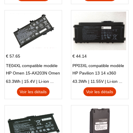
€ 57.65
€ 44.14
TE04XL compatible modèle
PP03XL compatible modèle
HP Omen 15-AX203N Omen
HP Pavilion 13 14 x360
15 Series Pavilion 15 Series
L83388-AC1 L83388-421
63.3Wh | 15.4V | Li-ion ...
43.3Wh | 11.55V | Li-ion ...
HSTNN-LB8S M01118-421
Voir les détails
Voir les détails
M01144-005 13-BB 14-DV
14-DK 15-EH HSTNN-DB9X