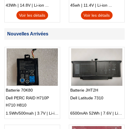
S230u Twist
43Wh | 14.8V | Li-ion ...
45wh | 11.4V | Li-ion ...
Voir les détails
Voir les détails
Nouvelles Arrivées
Batterie 70K80
Batterie JHT2H
Dell PERC RAID H710P
Dell Latitude 7310
H710 H810
1.5Wh/500mah | 3.7V | Li-ion ...
6500mAh 52Wh | 7.6V | Li-ion ...