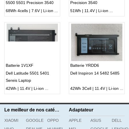
5500 5501 Precision 3540
Precision 3540
68Wh 4cells | 7.6V | Li-ion ...
51Wh | 11.4V | Li-ion ...
Batterie 1V1XF
Batterie YRDD6
Dell Latitude 5501 5401
Dell Inspiron 14 5482 5485
Sereis Laptop
42Wh | 11.4V | Li-ion ...
42Wh 3Cell | 11.4V | Li-ion ...
Le meilleur de nos catégories
Adaptateur
XIAOMI
GOOGLE
OPPO
APPLE
ASUS
DELL