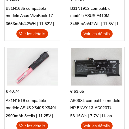
B31N1635 compatible
B31N1912 compatible
modèle Asus VivoBook 17
modèle ASUS E410M
X705NC X705UA X705UV
E410MA L410MA
3653mAh/42WH | 11.52V | Li-ion ...
3455mAh/42Wh | 11.5V | Li-ion ...
X705UN X705UD
Voir les détails
Voir les détails
€ 40.74
€ 63.65
A31N1519 compatible
AB06XL compatible modèle
modèle ASUS X540S X540L
HP ENVY 13-AD023TU
X540LA-SI302 X540SA
HSTNN-DB8C 921438-855
2900mAh 3cells | 11.25V | Li-ion ...
53.16Wh | 7.7V | Li-ion ...
X540S
TPN-I128
Voir les détails
Voir les détails