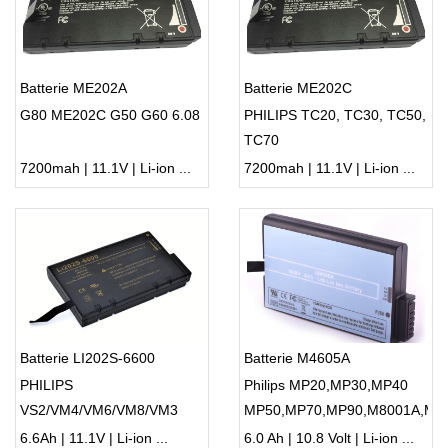
Batterie ME202A
Batterie ME202C
G80 ME202C G50 G60 6.08
PHILIPS TC20, TC30, TC50,
TC70
7200mah | 11.1V | Li-ion ...
7200mah | 11.1V | Li-ion ...
Batterie LI202S-6600
Batterie M4605A
PHILIPS
Philips MP20,MP30,MP40
VS2/VM4/VM6/VM8/VM3
MP50,MP70,MP90,M8001A,M8
VS3 V24E
6.6Ah | 11.1V | Li-ion ...
6.0 Ah | 10.8 Volt | Li-ion ...