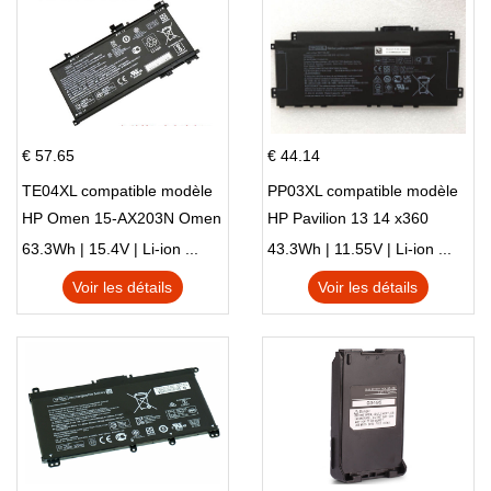
€ 57.65
€ 44.14
TE04XL compatible modèle
PP03XL compatible modèle
HP Omen 15-AX203N Omen
HP Pavilion 13 14 x360
15 Series Pavilion 15 Series
L83388-AC1 L83388-421
63.3Wh | 15.4V | Li-ion ...
43.3Wh | 11.55V | Li-ion ...
HSTNN-LB8S M01118-421
Voir les détails
Voir les détails
M01144-005 13-BB 14-DV
14-DK 15-EH HSTNN-DB9X