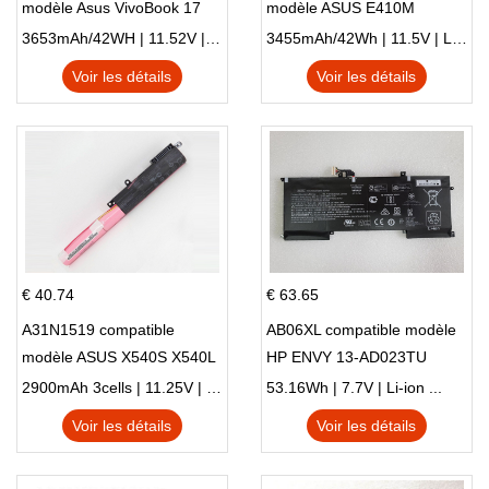
modèle Asus VivoBook 17
modèle ASUS E410M
X705NC X705UA X705UV
E410MA L410MA
3653mAh/42WH | 11.52V | Li-ion ...
3455mAh/42Wh | 11.5V | Li-ion ...
X705UN X705UD
Voir les détails
Voir les détails
€ 40.74
€ 63.65
A31N1519 compatible
AB06XL compatible modèle
modèle ASUS X540S X540L
HP ENVY 13-AD023TU
X540LA-SI302 X540SA
HSTNN-DB8C 921438-855
2900mAh 3cells | 11.25V | Li-ion ...
53.16Wh | 7.7V | Li-ion ...
X540S
TPN-I128
Voir les détails
Voir les détails