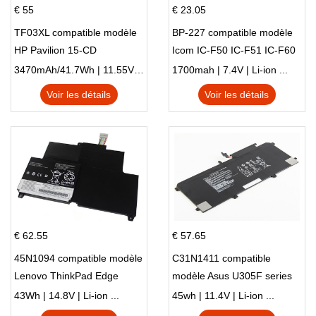
€ 55
€ 23.05
TF03XL compatible modèle
BP-227 compatible modèle
HP Pavilion 15-CD
Icom IC-F50 IC-F51 IC-F60
IC-F61 IC-M87
3470mAh/41.7Wh | 11.55V | Li-ion ...
1700mah | 7.4V | Li-ion ...
Voir les détails
Voir les détails
€ 62.55
€ 57.65
45N1094 compatible modèle
C31N1411 compatible
Lenovo ThinkPad Edge
modèle Asus U305F series
S230u Twist
43Wh | 14.8V | Li-ion ...
45wh | 11.4V | Li-ion ...