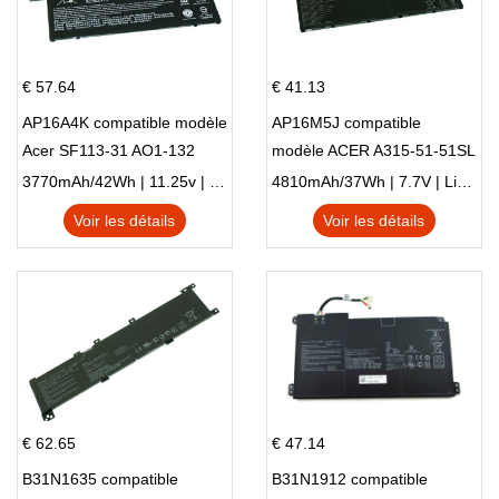
€ 57.64
€ 41.13
AP16A4K compatible modèle
AP16M5J compatible
Acer SF113-31 AO1-132
modèle ACER A315-51-51SL
NE132
N17Q1 SERIES
3770mAh/42Wh | 11.25v | Li-ion ...
4810mAh/37Wh | 7.7V | Li-ion ...
Voir les détails
Voir les détails
€ 62.65
€ 47.14
B31N1635 compatible
B31N1912 compatible