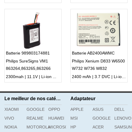
Batterie 989803174881
Batterie AB2400AWMC
Philips SureSigns VM1
Philips Xenium D833 W6500
863264,863265,863266
W732 W736 W832
2300mah | 11.1V | Li-ion ...
2400 mAh | 3.7 DVC | Li-ion ...
Le meilleur de nos catégories
Adaptateur
XIAOMI
GOOGLE
OPPO
APPLE
ASUS
DELL
VIVO
REALME
HUAWEI
MSI
GOOGLE
LENOVO
NOKIA
MOTOROLA
MICROSOFT
HP
ACER
SAMSU