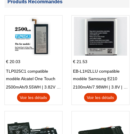
Produits Recommandés
€ 20.03
€ 21.53
TLP025C1 compatible
EB-L1H2LLU compatible
modèle Alcatel One Touch
modèle Samsung E210
Pop 4 Plus OT-5056D
E210K i939
2500mAh/9.55WH | 3.82V | Li-ion ...
2100mAh/7.98WH | 3.8V | Li-ion ...
Voir les détails
Voir les détails