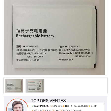
à bas prix!
TOP DES VENTES
Titan-P13000
BP2101
BCR-1P6S-4000HS
LT60
BN200
FY-17
D07
BP-6S1P-5000A