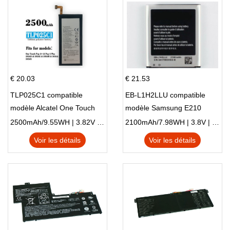
€ 20.03
€ 21.53
TLP025C1 compatible
EB-L1H2LLU compatible
modèle Alcatel One Touch
modèle Samsung E210
Pop 4 Plus OT-5056D
E210K i939
2500mAh/9.55WH | 3.82V | Li-ion ...
2100mAh/7.98WH | 3.8V | Li-ion ...
Voir les détails
Voir les détails