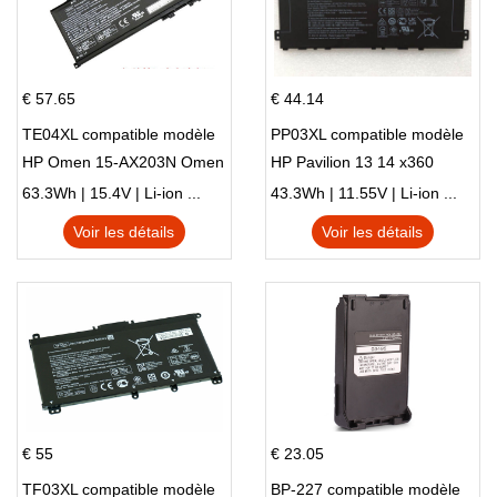
€ 57.65
€ 44.14
TE04XL compatible modèle
PP03XL compatible modèle
HP Omen 15-AX203N Omen
HP Pavilion 13 14 x360
15 Series Pavilion 15 Series
L83388-AC1 L83388-421
63.3Wh | 15.4V | Li-ion ...
43.3Wh | 11.55V | Li-ion ...
HSTNN-LB8S M01118-421
Voir les détails
Voir les détails
M01144-005 13-BB 14-DV
14-DK 15-EH HSTNN-DB9X
€ 55
€ 23.05
TF03XL compatible modèle
BP-227 compatible modèle