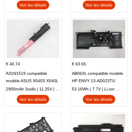
X705UN X705UD
Voir les détails
Voir les détails
€ 40.74
€ 63.65
A31N1519 compatible
AB06XL compatible modèle
modèle ASUS X540S X540L
HP ENVY 13-AD023TU
X540LA-SI302 X540SA
HSTNN-DB8C 921438-855
2900mAh 3cells | 11.25V | Li-ion ...
53.16Wh | 7.7V | Li-ion ...
X540S
TPN-I128
Voir les détails
Voir les détails