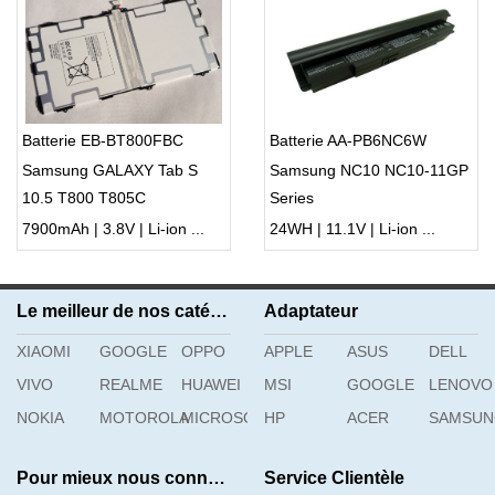
Batterie EB-BT800FBC
Batterie AA-PB6NC6W
Samsung GALAXY Tab S
Samsung NC10 NC10-11GP
10.5 T800 T805C
Series
7900mAh | 3.8V | Li-ion ...
24WH | 11.1V | Li-ion ...
Le meilleur de nos catégories
Adaptateur
XIAOMI
GOOGLE
OPPO
APPLE
ASUS
DELL
VIVO
REALME
HUAWEI
MSI
GOOGLE
LENOVO
NOKIA
MOTOROLA
MICROSOFT
HP
ACER
SAMSU
Pour mieux nous connaître
Service Clientèle