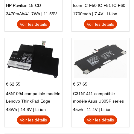
HP Pavilion 15-CD
Icom IC-F50 IC-F51 IC-F60
IC-F61 IC-M87
3470mAh/41.7Wh | 11.55V | Li-ion ...
1700mah | 7.4V | Li-ion ...
Voir les détails
Voir les détails
€ 62.55
€ 57.65
45N1094 compatible modèle
C31N1411 compatible
Lenovo ThinkPad Edge
modèle Asus U305F series
S230u Twist
43Wh | 14.8V | Li-ion ...
45wh | 11.4V | Li-ion ...
Voir les détails
Voir les détails