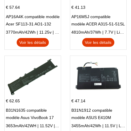
€ 57.64
€ 41.13
AP16A4K compatible modèle
AP16M5J compatible
Acer SF113-31 AO1-132
modèle ACER A315-51-51SL
NE132
N17Q1 SERIES
3770mAh/42Wh | 11.25v | Li-ion ...
4810mAh/37Wh | 7.7V | Li-ion ...
Voir les détails
Voir les détails
€ 62.65
€ 47.14
B31N1635 compatible
B31N1912 compatible
modèle Asus VivoBook 17
modèle ASUS E410M
X705NC X705UA X705UV
E410MA L410MA
3653mAh/42WH | 11.52V | Li-ion ...
3455mAh/42Wh | 11.5V | Li-ion ...