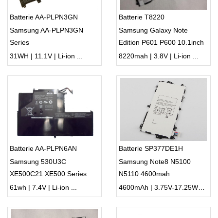
Batterie AA-PLPN3GN
Batterie T8220
Samsung AA-PLPN3GN
Samsung Galaxy Note
Series
Edition P601 P600 10.1inch
31WH | 11.1V | Li-ion ...
8220mah | 3.8V | Li-ion ...
Batterie AA-PLPN6AN
Batterie SP377DE1H
Samsung 530U3C
Samsung Note8 N5100
XE500C21 XE500 Series
N5110 4600mah
61wh | 7.4V | Li-ion ...
4600mAh | 3.75V-17.25WH | Li-ion ...