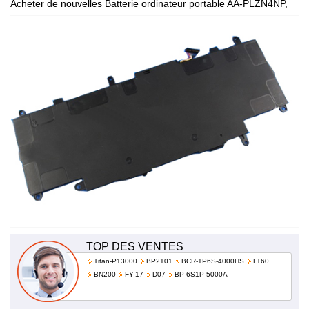
Acheter de nouvelles Batterie ordinateur portable AA-PLZN4NP,
de haute qualité et à bas prix!
TOP DES VENTES
Titan-P13000
BP2101
BCR-1P6S-4000HS
LT60
BN200
FY-17
D07
BP-6S1P-5000A