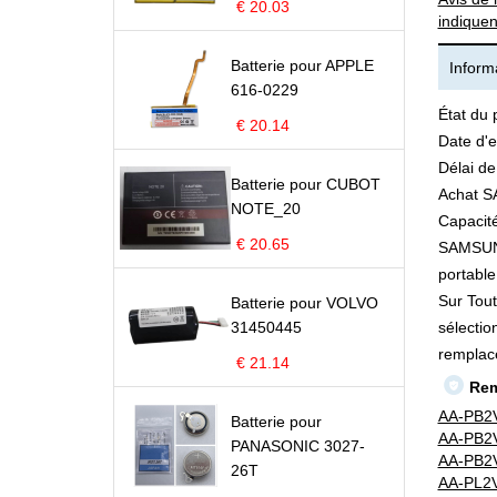
€ 20.03
indiquen
Batterie pour APPLE
Informa
616-0229
État du 
€ 20.14
Date d'e
Délai de
Batterie pour CUBOT
Achat S
NOTE_20
Capacité
€ 20.65
SAMSUNG 
portable 
Sur Tout
Batterie pour VOLVO
31450445
sélectio
remplac
€ 21.14
Rem
AA-PB2
Batterie pour
AA-PB2
PANASONIC 3027-
AA-PB2
26T
AA-PL2