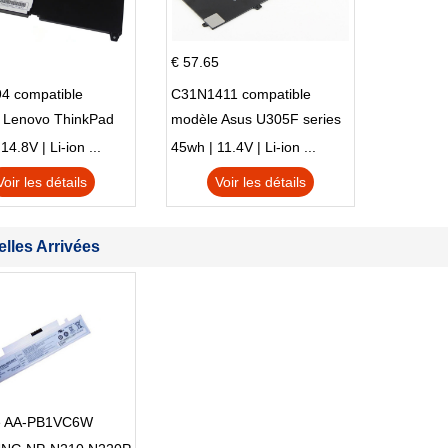
€ 57.65
4 compatible
C31N1411 compatible
 Lenovo ThinkPad
modèle Asus U305F series
230u Twist
4.8V | Li-ion ...
45wh | 11.4V | Li-ion ...
Voir les détails
Voir les détails
lles Arrivées
ie AA-PB1VC6W