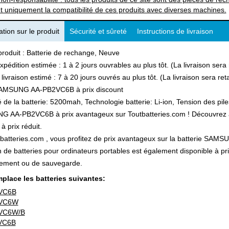
t uniquement la compatibilité de ces produits avec diverses machines.
tion sur le produit
Sécurité et sûreté
Instructions de livraison
produit : Batterie de rechange, Neuve
xpédition estimée : 1 à 2 jours ouvrables au plus tôt. (La livraison ser
 livraison estimé : 7 à 20 jours ouvrés au plus tôt. (La livraison sera r
AMSUNG AA-PB2VC6B à prix discount
 de la batterie: 5200mah, Technologie batterie: Li-ion, Tension des pile
AA-PB2VC6B à prix avantageux sur Toutbatteries.com ! Découvrez auss
à prix réduit.
batteries.com , vous profitez de prix avantageux sur la batterie SAMS
n de batteries pour ordinateurs portables est également disponible à pr
ement ou de sauvegarde.
place les batteries suivantes:
VC6B
VC6W
VC6W/B
VC6B