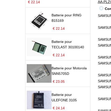
AA-PL2
€ 22.14
Com
Batterie pour RING
SAMSUN
B15169
SAMSUN
€ 22.14
SAMSUN
Batterie pour
SAMSUN
TECLAST 30100140
€ 22.14
SAMSUN
SAMSUN
Batterie pour Motorola
SNN5705D
SAMSUN
SAMSUNG
€ 23.05
SAMSUN
Batterie pour
SAMSUN
ULEFONE 3105
€ 24.14
SAMSUN