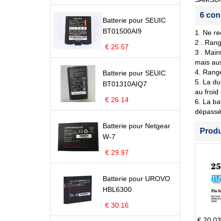
6 con
Batterie pour SEUIC
BT01500AI9
1. Ne re
2 . Rang
€ 25.57
3 . Main
mais aus
4. Range
Batterie pour SEUIC
5. La du
BT01310AIQ7
au froid
€ 26.14
6. La ba
dépassé 
Batterie pour Netgear
Prod
W-7
€ 29.97
Batterie pour UROVO
HBL6300
€ 30.16
€ 20.03