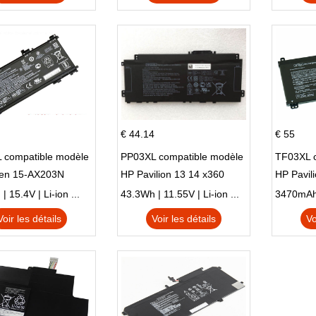
€ 44.14
€ 55
 compatible modèle
PP03XL compatible modèle
TF03XL 
en 15-AX203N
HP Pavilion 13 14 x360
HP Pavil
 Series Pavilion 15
L83388-AC1 L83388-421
 15.4V | Li-ion ...
43.3Wh | 11.55V | Li-ion ...
HSTNN-LB8S M01118-421
Voir les détails
Voir les détails
Vo
M01144-005 13-BB 14-DV
14-DK 15-EH HSTNN-DB9X