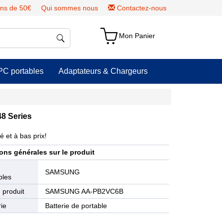
ns de 50€
Qui sommes nous
Contactez-nous
Mon Panier
PC portables
Adaptateurs & Chargeurs
8 Series
 et à bas prix!
ons générales sur le produit
e
SAMSUNG
bles
 produit
SAMSUNG AA-PB2VC6B
ie
Batterie de portable