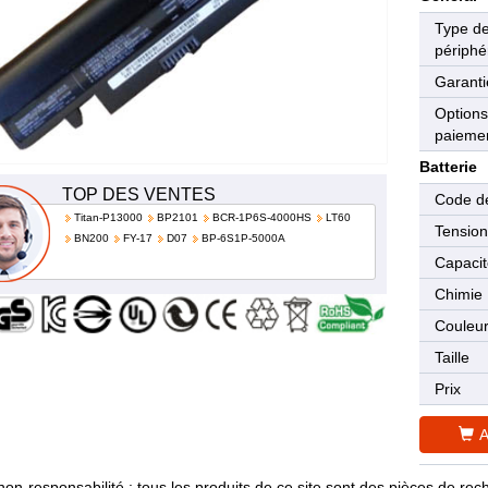
Type d
périphé
Garanti
Options
paieme
Batterie
TOP DES VENTES
Code de
Titan-P13000
BP2101
BCR-1P6S-4000HS
LT60
Tensio
BN200
FY-17
D07
BP-6S1P-5000A
Capaci
Chimie
Couleu
Taille
Prix
A
non-responsabilité : tous les produits de ce site sont des pièces de 