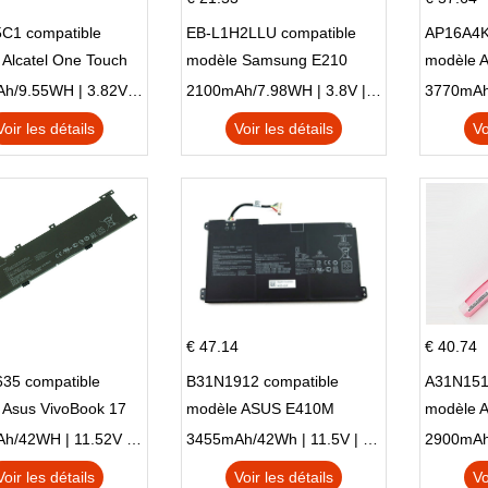
C1 compatible
EB-L1H2LLU compatible
AP16A4K
Alcatel One Touch
modèle Samsung E210
modèle 
Plus OT-5056D
E210K i939
AO1-132
2500mAh/9.55WH | 3.82V | Li-ion ...
2100mAh/7.98WH | 3.8V | Li-ion ...
Voir les détails
Voir les détails
Vo
€ 47.14
€ 40.74
35 compatible
B31N1912 compatible
A31N151
 Asus VivoBook 17
modèle ASUS E410M
modèle 
C X705UA X705UV
E410MA L410MA
X540LA-
3653mAh/42WH | 11.52V | Li-ion ...
3455mAh/42Wh | 11.5V | Li-ion ...
N X705UD
X540S
Voir les détails
Voir les détails
Vo