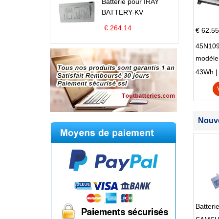
Batterie pour IRAY
BATTERY-KV
€ 264.14
€ 62.55
45N109
modèle
Edge S
43Wh | 1
Nouve
Batter