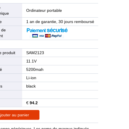
e
Ordinateur portable
rique
e
1 an de garantie, 30 jours remboursé
 de
nt
 produit
SAM2123
n
11.1V
té
5200mah
Li-ion
rs
black
€
94.2
jouter au panier
rechange génériques. Les noms de marque indiqués