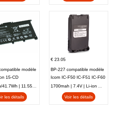
€ 23.05
compatible modèle
BP-227 compatible modèle
ion 15-CD
Icom IC-F50 IC-F51 IC-F60
IC-F61 IC-M87
3470mAh/41.7Wh | 11.55V | Li-ion ...
1700mah | 7.4V | Li-ion ...
ir les détails
Voir les détails