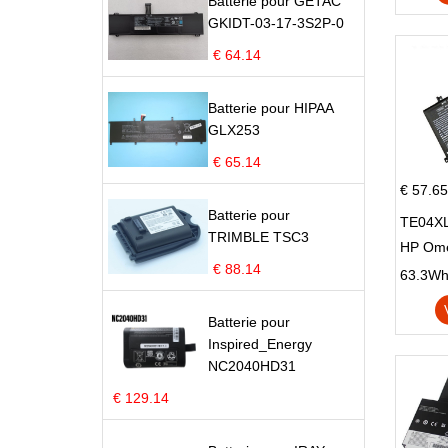
Batterie pour GETAC
GKIDT-03-17-3S2P-0
€ 64.14
Batterie pour HIPAA
GLX253
€ 65.14
€ 57.65
Batterie pour
TE04XL
TRIMBLE TSC3
HP Om
€ 88.14
Omen 15
63.3Wh |
Series
Batterie pour
Inspired_Energy
NC2040HD31
€ 129.14