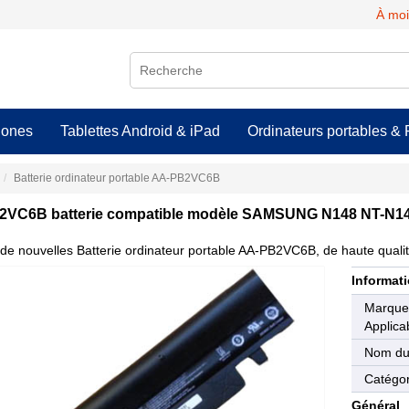
À moi
hones
Tablettes Android & iPad
Ordinateurs portables & 
Batterie ordinateur portable AA-PB2VC6B
VC6B batterie compatible modèle SAMSUNG N148 NT-N14
de nouvelles Batterie ordinateur portable AA-PB2VC6B, de haute qualité
Informati
Marqu
Applica
Nom du
Catégor
Général