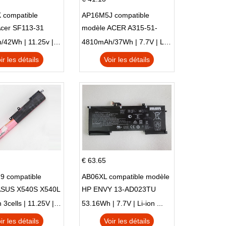
 compatible
AP16M5J compatible
Acer SF113-31
modèle ACER A315-51-
 NE132
51SL N17Q1 SERIES
3770mAh/42Wh | 11.25v | Li-ion ...
4810mAh/37Wh | 7.7V | Li-ion ...
ir les détails
Voir les détails
€ 63.65
9 compatible
AB06XL compatible modèle
ASUS X540S X540L
HP ENVY 13-AD023TU
SI302 X540SA
HSTNN-DB8C 921438-855
2900mAh 3cells | 11.25V | Li-ion ...
53.16Wh | 7.7V | Li-ion ...
TPN-I128
ir les détails
Voir les détails