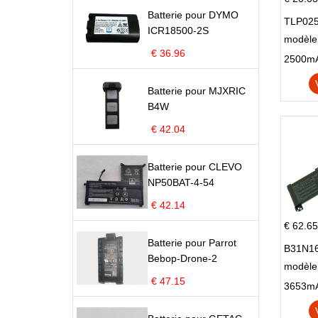
Batterie pour DYMO
TLP025
ICR18500-2S
modèle 
€ 36.96
Pop 4 
Batterie pour MJXRIC
B4W
€ 42.04
Batterie pour CLEVO
NP50BAT-4-54
€ 42.14
€ 62.65
Batterie pour Parrot
B31N16
Bebop-Drone-2
modèle
€ 47.15
X705N
X705U