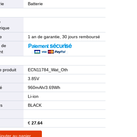
ie
Batterie
e
rique
e
1 an de garantie, 30 jours remboursé
 de
nt
 produit
ECN11784_Wat_Oth
n
3.85V
té
960mAh/3.69Wh
Li-ion
rs
BLACK
€
27.64
jouter au panier