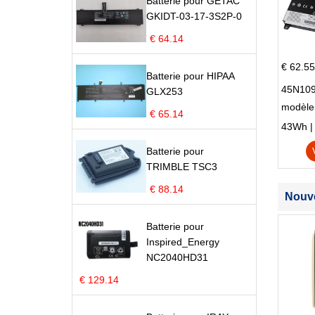
Batterie pour GETAC
GKIDT-03-17-3S2P-0
€ 64.14
€ 62.55
Batterie pour HIPAA
45N109
GLX253
modèle
€ 65.14
Edge S
43Wh | 1
Batterie pour
TRIMBLE TSC3
€ 88.14
Nouve
Batterie pour
Inspired_Energy
NC2040HD31
€ 129.14