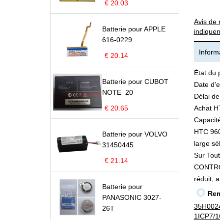
€ 20.03
Avis de 
Batterie pour APPLE
indiquen
616-0229
Informa
€ 20.14
État du 
Batterie pour CUBOT
Date d'e
NOTE_20
Délai de
€ 20.65
Achat 
Capacité
HTC 960
Batterie pour VOLVO
large sé
31450445
Sur Tou
€ 21.14
CONTROLL
réduit, 
Batterie pour
Rem
PANASONIC 3027-
35H002
26T
1ICP7/1