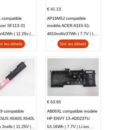
€ 41.13
 compatible
AP16M5J compatible
Acer SF113-31
modèle ACER A315-51-
 NE132
51SL N17Q1 SERIES
3770mAh/42Wh | 11.25v | Li-ion ...
4810mAh/37Wh | 7.7V | Li-ion ...
ir les détails
Voir les détails
€ 63.65
9 compatible
AB06XL compatible modèle
ASUS X540S X540L
HP ENVY 13-AD023TU
SI302 X540SA
HSTNN-DB8C 921438-855
2900mAh 3cells | 11.25V | Li-ion ...
53.16Wh | 7.7V | Li-ion ...