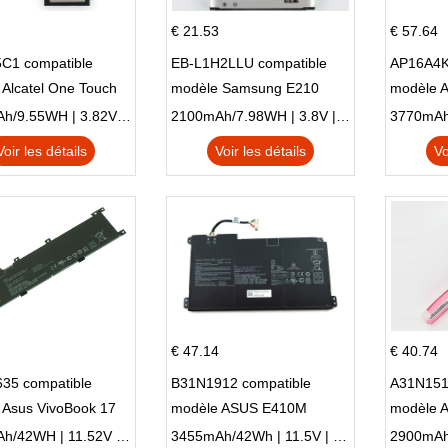
€ 21.53
€ 57.64
C1 compatible
EB-L1H2LLU compatible
AP16A4K
Alcatel One Touch
modèle Samsung E210
modèle 
Plus OT-5056D
E210K i939
AO1-132
2500mAh/9.55WH | 3.82V | Li-ion ...
2100mAh/7.98WH | 3.8V | Li-ion ...
Voir les détails
Voir les détails
Vo
€ 47.14
€ 40.74
35 compatible
B31N1912 compatible
A31N151
 Asus VivoBook 17
modèle ASUS E410M
modèle 
C X705UA X705UV
E410MA L410MA
X540LA-
3653mAh/42WH | 11.52V | Li-ion ...
3455mAh/42Wh | 11.5V | Li-ion ...