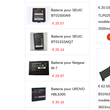
€ 20.03
Batterie pour SEUIC
BT01500AI9
TLP025
modèle 
€ 25.57
Pop 4 
Batterie pour SEUIC
BT01310AIQ7
€ 26.14
Batterie pour Netgear
W-7
€ 29.97
€ 62.65
Batterie pour UROVO
B31N16
HBL6300
modèle
€ 30.16
X705N