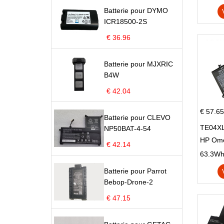
X705U
Batterie pour DYMO
ICR18500-2S
€ 36.96
Batterie pour MJXRIC
B4W
€ 42.04
€ 57.65
Batterie pour CLEVO
TE04XL
NP50BAT-4-54
HP Om
€ 42.14
Omen 15
63.3Wh |
Series
Batterie pour Parrot
Bebop-Drone-2
€ 47.15