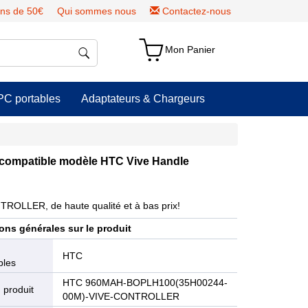
ns de 50€
Qui sommes nous
Contactez-nous
Mon Panier
PC portables
Adaptateurs & Chargeurs
ompatible modèle HTC Vive Handle
OLLER, de haute qualité et à bas prix!
ons générales sur le produit
e
HTC
bles
HTC 960MAH-BOPLH100(35H00244-
 produit
00M)-VIVE-CONTROLLER