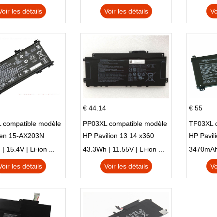
N X705UD
X540S
Voir les détails
Voir les détails
Vo
€ 44.14
€ 55
 compatible modèle
PP03XL compatible modèle
TF03XL 
en 15-AX203N
HP Pavilion 13 14 x360
HP Pavil
 Series Pavilion 15
L83388-AC1 L83388-421
 15.4V | Li-ion ...
43.3Wh | 11.55V | Li-ion ...
HSTNN-LB8S M01118-421
Voir les détails
Voir les détails
Vo
M01144-005 13-BB 14-DV
14-DK 15-EH HSTNN-DB9X