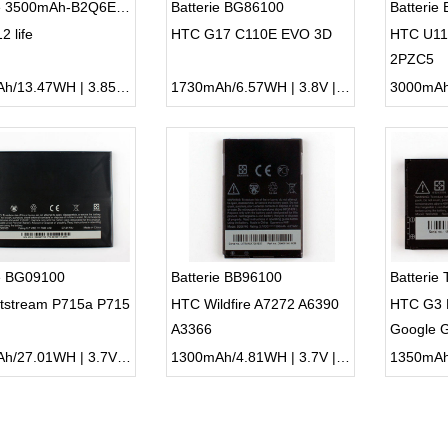
Batterie 3500mAh-B2Q6E100-U12-Life
Batterie BG86100
Batterie
 life
HTC G17 C110E EVO 3D
HTC U11 
2PZC5
3500mAh/13.47WH | 3.85V | Li-ion ...
1730mAh/6.57WH | 3.8V | Li-ion ...
ie BG09100
Batterie BB96100
Batterie
tstream P715a P715
HTC Wildfire A7272 A6390
HTC G3 
A3366
Google 
7300mAh/27.01WH | 3.7V | Li-ion ...
1300mAh/4.81WH | 3.7V | Li-ion ...