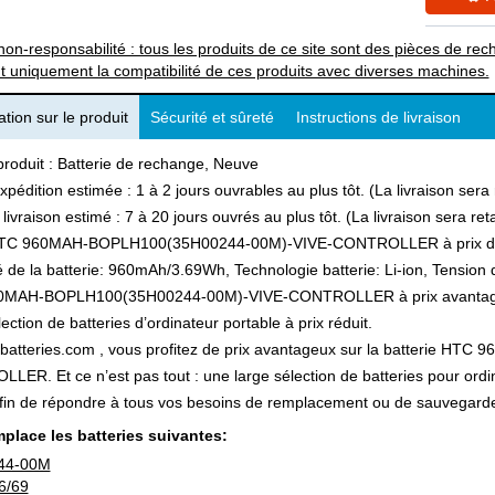
non-responsabilité : tous les produits de ce site sont des pièces de 
t uniquement la compatibilité de ces produits avec diverses machines.
tion sur le produit
Sécurité et sûreté
Instructions de livraison
produit : Batterie de rechange, Neuve
xpédition estimée : 1 à 2 jours ouvrables au plus tôt. (La livraison ser
 livraison estimé : 7 à 20 jours ouvrés au plus tôt. (La livraison sera r
HTC 960MAH-BOPLH100(35H00244-00M)-VIVE-CONTROLLER à prix di
 de la batterie: 960mAh/3.69Wh, Technologie batterie: Li-ion, Tension d
MAH-BOPLH100(35H00244-00M)-VIVE-CONTROLLER à prix avantageux 
lection de batteries d’ordinateur portable à prix réduit.
tbatteries.com , vous profitez de prix avantageux sur la batterie 
ER. Et ce n’est pas tout : une large sélection de batteries pour ordin
afin de répondre à tous vos besoins de remplacement ou de sauvegard
place les batteries suivantes:
44-00M
6/69