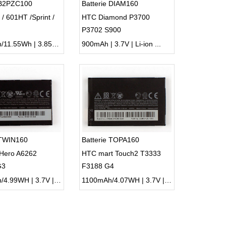
 B2PZC100
Batterie DIAM160
/ 601HT /Sprint /
HTC Diamond P3700
P3702 S900
3000mAh/11.55Wh | 3.85V | Li-ion ...
900mAh | 3.7V | Li-ion ...
 TWIN160
Batterie TOPA160
Hero A6262
HTC mart Touch2 T3333
G3
F3188 G4
1350mAh/4.99WH | 3.7V | Li-ion ...
1100mAh/4.07WH | 3.7V | Li-ion ...