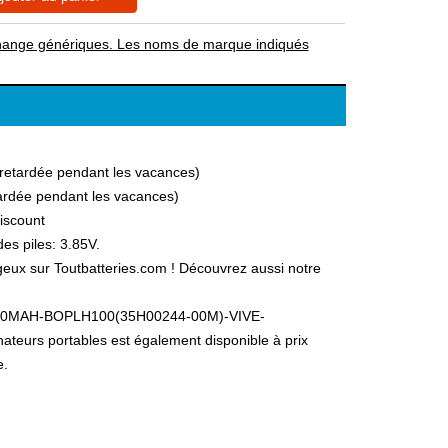
rechange génériques. Les noms de marque indiqués
a retardée pendant les vacances)
etardée pendant les vacances)
scount
es piles: 3.85V.
sur Toutbatteries.com ! Découvrez aussi notre
HTC 960MAH-BOPLH100(35H00244-00M)-VIVE-
ateurs portables est également disponible à prix
e.