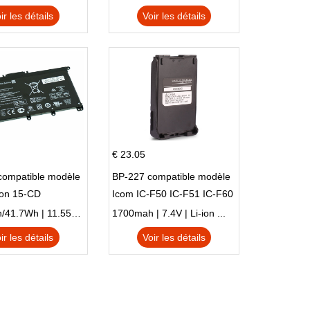
TPN-I128
ir les détails
Voir les détails
€ 23.05
compatible modèle
BP-227 compatible modèle
ion 15-CD
Icom IC-F50 IC-F51 IC-F60
IC-F61 IC-M87
3470mAh/41.7Wh | 11.55V | Li-ion ...
1700mah | 7.4V | Li-ion ...
ir les détails
Voir les détails