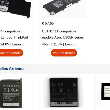
€ 57.65
4 compatible
C31N1411 compatible
 Lenovo ThinkPad
modèle Asus U305F series
230u Twist
4.8V | Li-ion ...
45wh | 11.4V | Li-ion ...
Voir les détails
Voir les détails
lles Arrivées