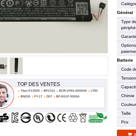
Catégor
Général
Type d
périphé
Garanti
Options
paieme
Batterie
Code de
Tensio
TOP DES VENTES
Capaci
Titan-P13000
BP2101
BCR-1P6S-4000HS
LT60
Chimie
BN200
FY-17
D07
BP-6S1P-5000A
Couleu
Taille
Prix
A