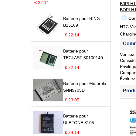
€ 22.14
B0PLH1
BOPLH1
Com
Batterie pour RING
B15169
HTC Viv
Charging
€ 22.14
Comme
Batterie pour
Vérifiez
TECLAST 30100140
Considér
Privilég
€ 22.14
Comparez 
Évaluez 
Batterie pour Motorola
SNN5705D
Prod
€ 23.05
Batterie pour
ULEFONE 3105
€ 24.14