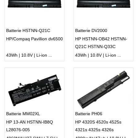
Batterie HSTNN-Q21C
Batterie DV2000
HP/Compaq Pavillion dv6500
HP HSTNN-OB42 HSTNN-
Q21C HSTNN-Q33C
HSTNN-W20C dv2800t
43Wh | 10.8V | Li-ion ...
43Wh | 10.8V | Li-ion ...
Batterie MM02XL
Batterie PH06
HP 13-AN HSTNN-IB8Q
HP 4320S 4520s 4525s
L28076-005
4321s 4325s 4326s