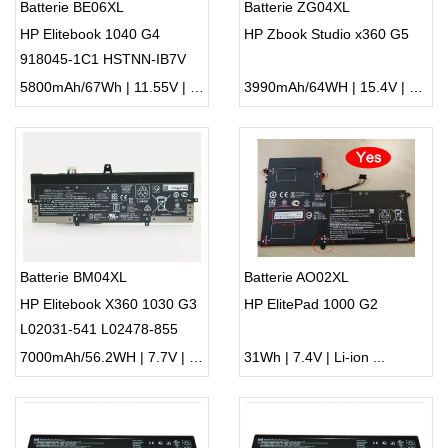
Batterie BE06XL
Batterie ZG04XL
HP Elitebook 1040 G4
HP Zbook Studio x360 G5
918045-1C1 HSTNN-IB7V
918180-855
5800mAh/67Wh | 11.55V | Li-ion ...
3990mAh/64WH | 15.4V | Li-ion ...
Batterie BM04XL
Batterie AO02XL
HP Elitebook X360 1030 G3
HP ElitePad 1000 G2
L02031-541 L02478-855
7000mAh/56.2WH | 7.7V | Li-ion ...
31Wh | 7.4V | Li-ion ...