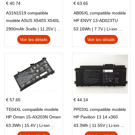
€ 40.74
€ 63.65
A31N1519 compatible
AB06XL compatible modèle
modèle ASUS X540S X540L
HP ENVY 13-AD023TU
X540LA-SI302 X540SA
HSTNN-DB8C 921438-855
2900mAh 3cells | 11.25V | Li-ion ...
53.16Wh | 7.7V | Li-ion ...
X540S
TPN-I128
Voir les détails
Voir les détails
€ 57.65
€ 44.14
TE04XL compatible modèle
PP03XL compatible modèle
HP Omen 15-AX203N Omen
HP Pavilion 13 14 x360
15 Series Pavilion 15 Series
L83388-AC1 L83388-421
63.3Wh | 15.4V | Li-ion ...
43.3Wh | 11.55V | Li-ion ...
HSTNN-LB8S M01118-421