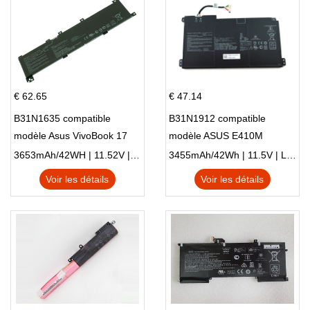
€ 62.65
€ 47.14
B31N1635 compatible
B31N1912 compatible
modèle Asus VivoBook 17
modèle ASUS E410M
X705NC X705UA X705UV
E410MA L410MA
3653mAh/42WH | 11.52V | Li-ion ...
3455mAh/42Wh | 11.5V | Li-ion ...
X705UN X705UD
Voir les détails
Voir les détails