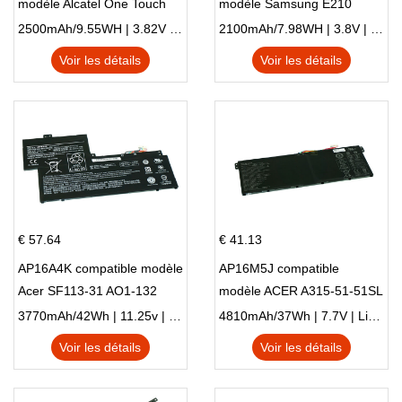
modèle Alcatel One Touch
modèle Samsung E210
Pop 4 Plus OT-5056D
E210K i939
2500mAh/9.55WH | 3.82V | Li-ion ...
2100mAh/7.98WH | 3.8V | Li-ion ...
Voir les détails
Voir les détails
€ 57.64
€ 41.13
AP16A4K compatible modèle
AP16M5J compatible
Acer SF113-31 AO1-132
modèle ACER A315-51-51SL
NE132
N17Q1 SERIES
3770mAh/42Wh | 11.25v | Li-ion ...
4810mAh/37Wh | 7.7V | Li-ion ...
Voir les détails
Voir les détails