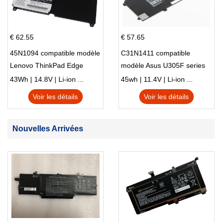
€ 62.55
€ 57.65
45N1094 compatible modèle
C31N1411 compatible
Lenovo ThinkPad Edge
modèle Asus U305F series
S230u Twist
43Wh | 14.8V | Li-ion ...
45wh | 11.4V | Li-ion ...
Voir les détails
Voir les détails
Nouvelles Arrivées