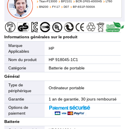
Titan-P13000
BP2101
BCR-1P6S-4000HS
LT60
BN200
FY-17
D07
BP-6S1P-5000A
Informations générales sur le produit
Marque
HP
Applicables
Nom du produit
HP 918045-1C1
Catégorie
Batterie de portable
Général
Type de
Ordinateur portable
périphérique
Garantie
1 an de garantie, 30 jours remboursé
Options de
paiement
Batterie