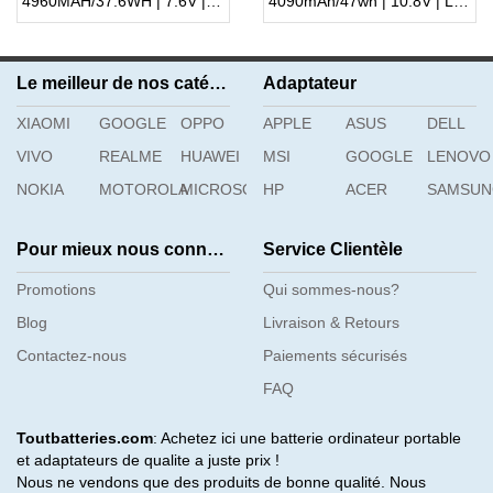
4960MAH/37.6WH | 7.6V | Li-ion ...
4090mAh/47wh | 10.8V | Li-ion ...
Le meilleur de nos catégories
Adaptateur
XIAOMI
GOOGLE
OPPO
APPLE
ASUS
DELL
VIVO
REALME
HUAWEI
MSI
GOOGLE
LENOVO
NOKIA
MOTOROLA
MICROSOFT
HP
ACER
SAMSU
Pour mieux nous connaître
Service Clientèle
Promotions
Qui sommes-nous?
Blog
Livraison & Retours
Contactez-nous
Paiements sécurisés
FAQ
Toutbatteries.com
: Achetez ici une batterie ordinateur portable
et adaptateurs de qualite a juste prix !
Nous ne vendons que des produits de bonne qualité. Nous