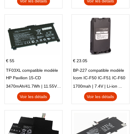
Voir les détails
Voir les détails
M01144-005 13-BB 14-DV
14-DK 15-EH HSTNN-DB9X
€ 55
€ 23.05
TF03XL compatible modèle
BP-227 compatible modèle
HP Pavilion 15-CD
Icom IC-F50 IC-F51 IC-F60
IC-F61 IC-M87
3470mAh/41.7Wh | 11.55V | Li-ion ...
1700mah | 7.4V | Li-ion ...
Voir les détails
Voir les détails