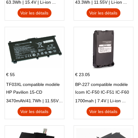
15 Series Pavilion 15 Series
L83388-AC1 L83388-421
63.3Wh | 15.4V | Li-ion ...
43.3Wh | 11.55V | Li-ion ...
HSTNN-LB8S M01118-421
Voir les détails
Voir les détails
M01144-005 13-BB 14-DV
14-DK 15-EH HSTNN-DB9X
€ 55
€ 23.05
TF03XL compatible modèle
BP-227 compatible modèle
HP Pavilion 15-CD
Icom IC-F50 IC-F51 IC-F60
IC-F61 IC-M87
3470mAh/41.7Wh | 11.55V | Li-ion ...
1700mah | 7.4V | Li-ion ...
Voir les détails
Voir les détails