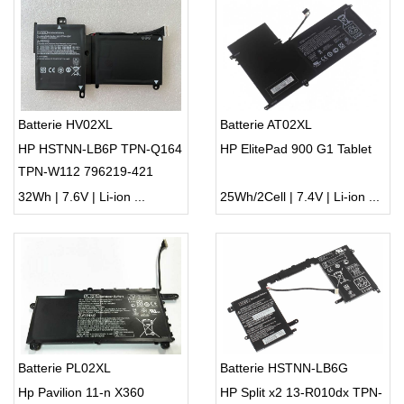
Batterie HV02XL
Batterie AT02XL
HP HSTNN-LB6P TPN-Q164
HP ElitePad 900 G1 Tablet
TPN-W112 796219-421
32Wh | 7.6V | Li-ion ...
25Wh/2Cell | 7.4V | Li-ion ...
Batterie PL02XL
Batterie HSTNN-LB6G
Hp Pavilion 11-n X360
HP Split x2 13-R010dx TPN-