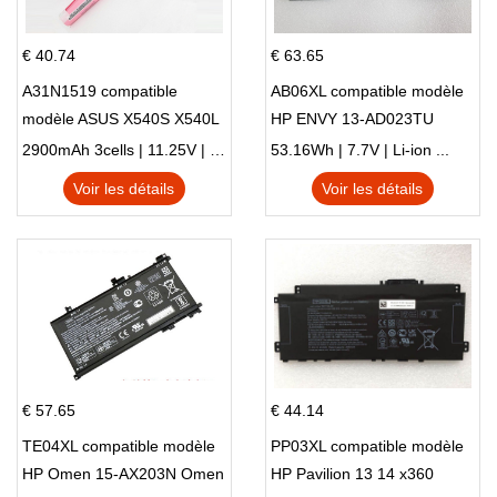
€ 40.74
€ 63.65
A31N1519 compatible
AB06XL compatible modèle
modèle ASUS X540S X540L
HP ENVY 13-AD023TU
X540LA-SI302 X540SA
HSTNN-DB8C 921438-855
2900mAh 3cells | 11.25V | Li-ion ...
53.16Wh | 7.7V | Li-ion ...
X540S
TPN-I128
Voir les détails
Voir les détails
€ 57.65
€ 44.14
TE04XL compatible modèle
PP03XL compatible modèle
HP Omen 15-AX203N Omen
HP Pavilion 13 14 x360