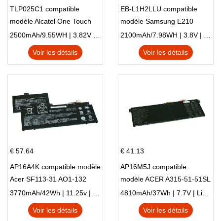
TLP025C1 compatible
EB-L1H2LLU compatible
modèle Alcatel One Touch
modèle Samsung E210
Pop 4 Plus OT-5056D
E210K i939
2500mAh/9.55WH | 3.82V | Li-ion ...
2100mAh/7.98WH | 3.8V | Li-ion ...
Voir les détails
Voir les détails
€ 57.64
€ 41.13
AP16A4K compatible modèle
AP16M5J compatible
Acer SF113-31 AO1-132
modèle ACER A315-51-51SL
NE132
N17Q1 SERIES
3770mAh/42Wh | 11.25v | Li-ion ...
4810mAh/37Wh | 7.7V | Li-ion ...
Voir les détails
Voir les détails