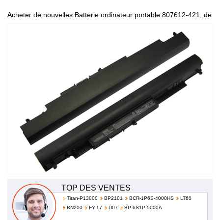
Acheter de nouvelles Batterie ordinateur portable 807612-421, de
haute qualité et à bas prix!
TOP DES VENTES
Titan-P13000
BP2101
BCR-1P6S-4000HS
LT60
BN200
FY-17
D07
BP-6S1P-5000A