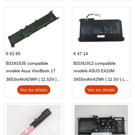
€ 62.65
€ 47.14
B31N1635 compatible
B31N1912 compatible
modèle Asus VivoBook 17
modèle ASUS E410M
X705NC X705UA X705UV
E410MA L410MA
3653mAh/42WH | 11.52V | Li-ion ...
3455mAh/42Wh | 11.5V | Li-ion ...
X705UN X705UD
Voir les détails
Voir les détails