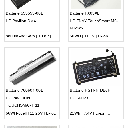
Batterie 593553-001
Batterie PX03XL
HP Pavilion DM4
HP ENVY TouchSmart M6-
K025dx
8800mAh/95Wh | 10.8V | Li-ion ...
50WH | 11.1V | Li-ion ...
Batterie 760604-001
Batterie HSTNN-DB6H
HP PAVILION
HP SF02XL
TOUCHSMART 11
66WH-6cell | 11.25V | Li-ion ...
21Wh | 7.4V | Li-ion ...