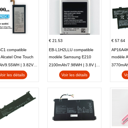
€ 21.53
€ 57.64
C1 compatible
EB-L1H2LLU compatible
AP16A4K
Alcatel One Touch
modèle Samsung E210
modèle 
Plus OT-5056D
E210K i939
AO1-132
2500mAh/9.55WH | 3.82V | Li-ion ...
2100mAh/7.98WH | 3.8V | Li-ion ...
Voir les détails
Voir les détails
Vo