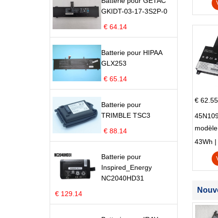
Batterie pour GETAC
GKIDT-03-17-3S2P-0
€ 64.14
Batterie pour HIPAA
GLX253
€ 65.14
€ 62.55
Batterie pour
TRIMBLE TSC3
45N109
modèle
€ 88.14
Edge S
43Wh | 1
Batterie pour
Inspired_Energy
NC2040HD31
Nouve
€ 129.14