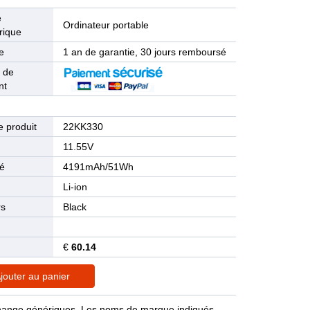
e
Ordinateur portable
rique
e
1 an de garantie, 30 jours remboursé
 de
nt
 produit
22KK330
n
11.55V
té
4191mAh/51Wh
Li-ion
rs
Black
€
60.14
jouter au panier
rechange génériques. Les noms de marque indiqués