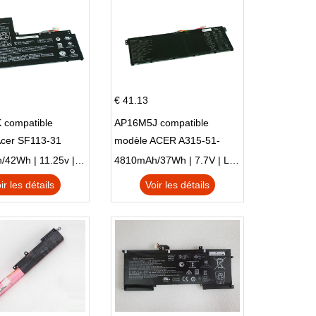
€ 41.13
 compatible
AP16M5J compatible
Acer SF113-31
modèle ACER A315-51-
 NE132
51SL N17Q1 SERIES
3770mAh/42Wh | 11.25v | Li-ion ...
4810mAh/37Wh | 7.7V | Li-ion ...
ir les détails
Voir les détails