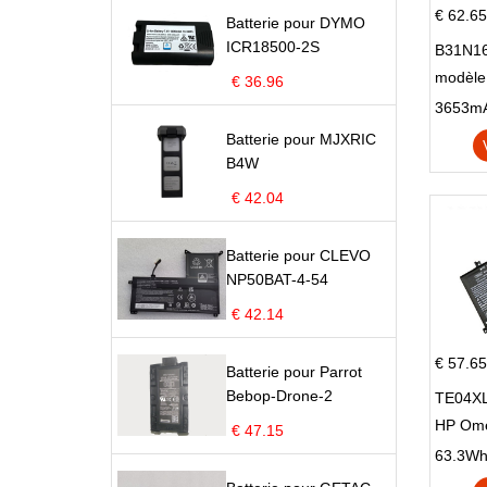
€ 62.65
Batterie pour DYMO
ICR18500-2S
B31N16
modèle
€ 36.96
X705N
X705U
Batterie pour MJXRIC
B4W
€ 42.04
Batterie pour CLEVO
NP50BAT-4-54
€ 42.14
€ 57.65
Batterie pour Parrot
Bebop-Drone-2
TE04XL
HP Om
€ 47.15
Omen 15
63.3Wh |
Series