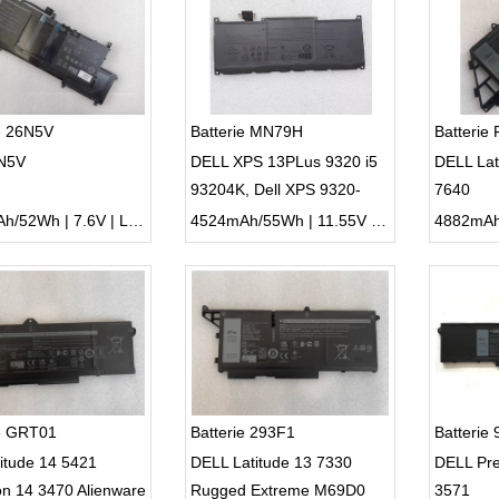
e 26N5V
Batterie MN79H
Batterie
6N5V
DELL XPS 13PLus 9320 i5
DELL Lat
93204K, Dell XPS 9320-
7640
7523BLK-PUS
6500mAh/52Wh | 7.6V | Li-ion ...
4524mAh/55Wh | 11.55V | Li-ion ...
ie GRT01
Batterie 293F1
Batterie
titude 14 5421
DELL Latitude 13 7330
DELL Pre
on 14 3470 Alienware
Rugged Extreme M69D0
3571