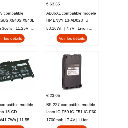
€ 63.65
9 compatible
AB06XL compatible modèle
ASUS X540S X540L
HP ENVY 13-AD023TU
SI302 X540SA
HSTNN-DB8C 921438-855
2900mAh 3cells | 11.25V | Li-ion ...
53.16Wh | 7.7V | Li-ion ...
TPN-I128
ir les détails
Voir les détails
€ 23.05
compatible modèle
BP-227 compatible modèle
ion 15-CD
Icom IC-F50 IC-F51 IC-F60
IC-F61 IC-M87
3470mAh/41.7Wh | 11.55V | Li-ion ...
1700mah | 7.4V | Li-ion ...