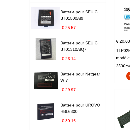
Batterie pour SEUIC
BT01500AI9
€ 25.57
€ 20.03
Batterie pour SEUIC
BT01310AIQ7
TLP025
modèle 
€ 26.14
Pop 4 
Batterie pour Netgear
W-7
€ 29.97
Batterie pour UROVO
HBL6300
€ 30.16