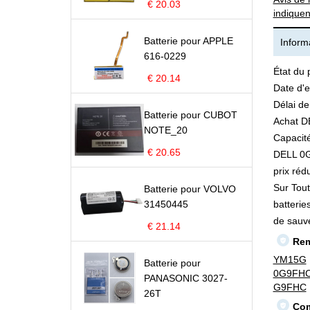
€ 20.03
indiquen
Batterie pour APPLE
Informa
616-0229
État du 
€ 20.14
Date d'e
Délai de
Batterie pour CUBOT
Achat D
NOTE_20
Capacité
€ 20.65
DELL 0G9
prix rédu
Sur Tout
Batterie pour VOLVO
31450445
batterie
de sauv
€ 21.14
Rem
YM15G
Batterie pour
0G9FH
PANASONIC 3027-
G9FHC
26T
Com