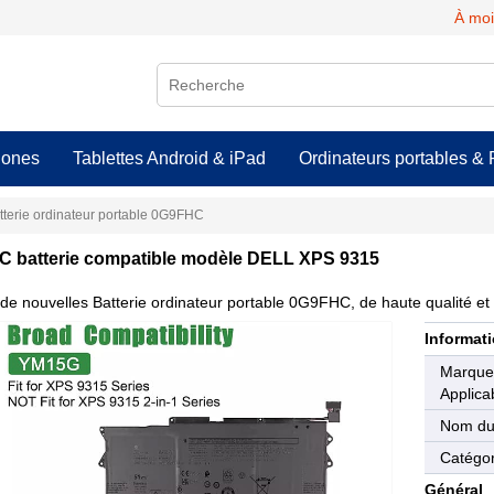
À moi
hones
Tablettes Android & iPad
Ordinateurs portables & 
tterie ordinateur portable 0G9FHC
 batterie compatible modèle DELL XPS 9315
de nouvelles Batterie ordinateur portable 0G9FHC, de haute qualité et 
Informati
Marqu
Applica
Nom du
Catégor
Général