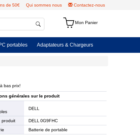
ns de 50€
Qui sommes nous
Contactez-nous
Mon Panier
PC portables
Adaptateurs & Chargeurs
à bas prix!
ons générales sur le produit
e
DELL
bles
 produit
DELL 0G9FHC
ie
Batterie de portable