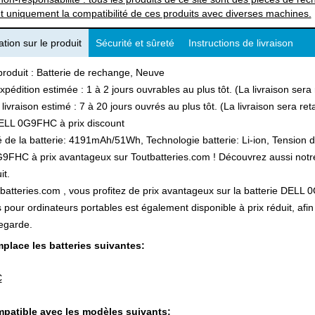
t uniquement la compatibilité de ces produits avec diverses machines.
tion sur le produit
Sécurité et sûreté
Instructions de livraison
produit : Batterie de rechange, Neuve
xpédition estimée : 1 à 2 jours ouvrables au plus tôt. (La livraison ser
 livraison estimé : 7 à 20 jours ouvrés au plus tôt. (La livraison sera r
ELL 0G9FHC à prix discount
 de la batterie: 4191mAh/51Wh, Technologie batterie: Li-ion, Tension d
FHC à prix avantageux sur Toutbatteries.com ! Découvrez aussi notre l
it.
batteries.com , vous profitez de prix avantageux sur la batterie DELL 0
s pour ordinateurs portables est également disponible à prix réduit, a
egarde.
place les batteries suivantes:
C
patible avec les modèles suivants: