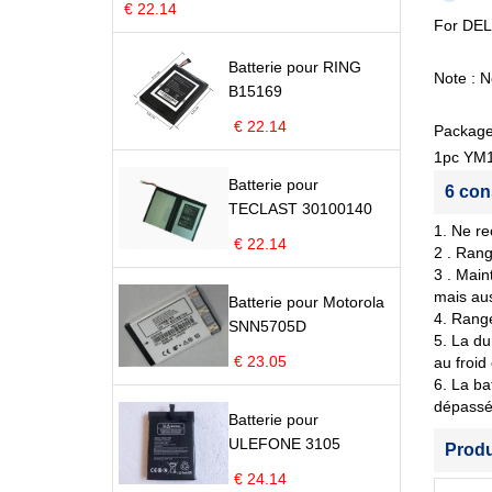
€ 22.14
For DEL
Batterie pour RING
Note : N
B15169
€ 22.14
Package
1pc YM1
Batterie pour
6 con
TECLAST 30100140
1. Ne re
€ 22.14
2 . Rang
3 . Main
mais aus
Batterie pour Motorola
4. Range
SNN5705D
5. La du
€ 23.05
au froid
6. La ba
dépassé 
Batterie pour
ULEFONE 3105
Prod
€ 24.14