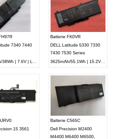
 FH97R
Batterie FK0VR
itude 7340 7440
DELL Latitude 5330 7330
7430 7530 Series
4882mAh/38Wh | 7.6V | Li-ion ...
3625mAh/55.1Wh | 15.2V | Li-ion ...
 9JRV0
Batterie C565C
cision 15 3561
Dell Precision M2400
M4400 M6400 M6500,