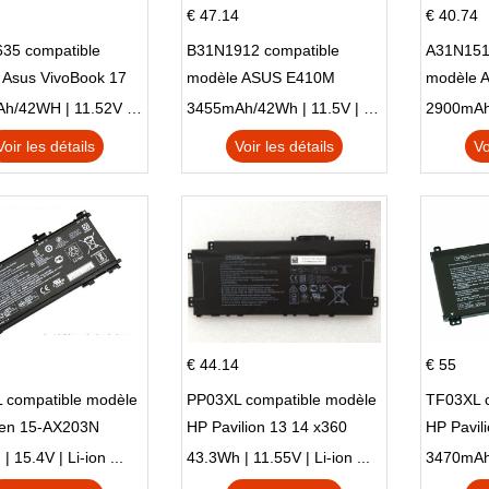
€ 47.14
€ 40.74
35 compatible
B31N1912 compatible
A31N151
 Asus VivoBook 17
modèle ASUS E410M
modèle 
C X705UA X705UV
E410MA L410MA
X540LA-
3653mAh/42WH | 11.52V | Li-ion ...
3455mAh/42Wh | 11.5V | Li-ion ...
N X705UD
X540S
Voir les détails
Voir les détails
Vo
€ 44.14
€ 55
 compatible modèle
PP03XL compatible modèle
TF03XL 
en 15-AX203N
HP Pavilion 13 14 x360
HP Pavil
 Series Pavilion 15
L83388-AC1 L83388-421
 15.4V | Li-ion ...
43.3Wh | 11.55V | Li-ion ...
HSTNN-LB8S M01118-421