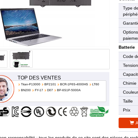
Type d
périphé
Garanti
Options
paieme
Batterie
Code de
Tensio
Capaci
TOP DES VENTES
Chimie
Titan-P13000
BP2101
BCR-1P6S-4000HS
LT60
BN200
FY-17
D07
BP-6S1P-5000A
Couleu
Taille
Prix
A
non-responsabilité : tous les produits de ce site sont des pièces de 