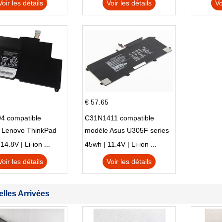
Voir les détails
Voir les détails
Vo
M01144-005 13-BB 14-DV
14-DK 15-EH HSTNN-DB9X
€ 57.65
4 compatible
C31N1411 compatible
 Lenovo ThinkPad
modèle Asus U305F series
230u Twist
4.8V | Li-ion ...
45wh | 11.4V | Li-ion ...
Voir les détails
Voir les détails
lles Arrivées