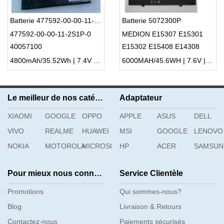
Batterie 477592-00-00-11-2S1P-0
Batterie 5072300P
477592-00-00-11-2S1P-0
MEDION E15307 E15301
40057100
E15302 E15408 E14308
E15407
4800mAh/35.52Wh | 7.4V | Li-ion ...
6000MAH/45.6WH | 7.6V | Li-ion ...
Le meilleur de nos catégories
Adaptateur
XIAOMI
GOOGLE
OPPO
APPLE
ASUS
DELL
VIVO
REALME
HUAWEI
MSI
GOOGLE
LENOVO
NOKIA
MOTOROLA
MICROSOFT
HP
ACER
SAMSU
Pour mieux nous connaître
Service Clientèle
Promotions
Qui sommes-nous?
Blog
Livraison & Retours
Contactez-nous
Paiements sécurisés