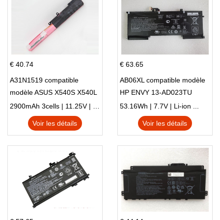
€ 40.74
€ 63.65
A31N1519 compatible
AB06XL compatible modèle
modèle ASUS X540S X540L
HP ENVY 13-AD023TU
X540LA-SI302 X540SA
HSTNN-DB8C 921438-855
2900mAh 3cells | 11.25V | Li-ion ...
53.16Wh | 7.7V | Li-ion ...
X540S
TPN-I128
Voir les détails
Voir les détails