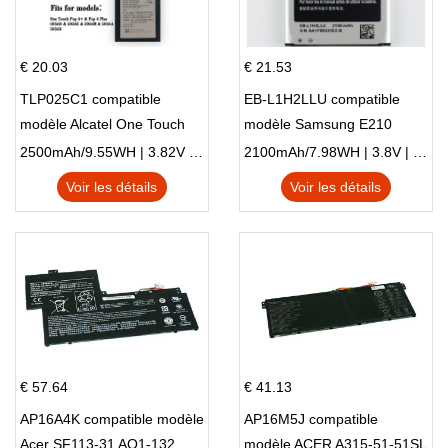
€ 20.03
€ 21.53
TLP025C1 compatible
EB-L1H2LLU compatible
modèle Alcatel One Touch
modèle Samsung E210
Pop 4 Plus OT-5056D
E210K i939
2500mAh/9.55WH | 3.82V | Li-ion ...
2100mAh/7.98WH | 3.8V | Li-ion ...
Voir les détails
Voir les détails
€ 57.64
€ 41.13
AP16A4K compatible modèle
AP16M5J compatible
Acer SF113-31 AO1-132
modèle ACER A315-51-51SL