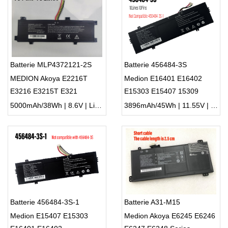
Batterie MLP4372121-2S
Batterie 456484-3S
MEDION Akoya E2216T
Medion E16401 E16402
E3216 E3215T E321
E15303 E15407 15309
5000mAh/38Wh | 8.6V | Li-ion ...
3896mAh/45Wh | 11.55V | Li-ion ...
Batterie 456484-3S-1
Batterie A31-M15
Medion E15407 E15303
Medion Akoya E6245 E6246