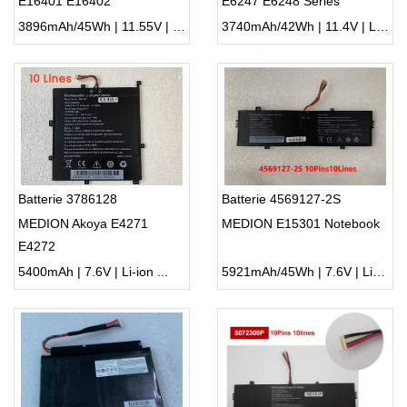
E16401 E16402
E6247 E6248 Series
3896mAh/45Wh | 11.55V | Li-ion ...
3740mAh/42Wh | 11.4V | Li-ion ...
Batterie 3786128
Batterie 4569127-2S
MEDION Akoya E4271
MEDION E15301 Notebook
E4272
5400mAh | 7.6V | Li-ion ...
5921mAh/45Wh | 7.6V | Li-ion ...