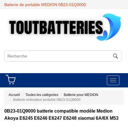
Batterie de portable MEDION 0B23-01Q9000
Toggle
navigati
Accueil
Toutes les catégories
Batterie pour MEDION
Batterie ordinateur portable 0B23-01Q9000
0B23-01Q9000 batterie compatible modèle Medion
Akoya E6245 E6246 E6247 E6248 xiaomai 6A/6X M53