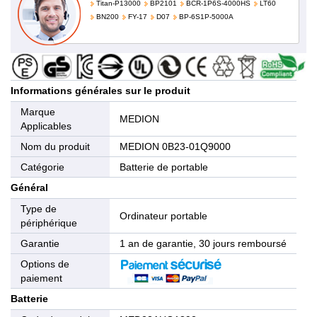
Titan-P13000
BP2101
BCR-1P6S-4000HS
LT60
BN200
FY-17
D07
BP-6S1P-5000A
Informations générales sur le produit
Marque
MEDION
Applicables
Nom du produit
MEDION 0B23-01Q9000
Catégorie
Batterie de portable
Général
Type de
Ordinateur portable
périphérique
Garantie
1 an de garantie, 30 jours remboursé
Options de
paiement
Batterie