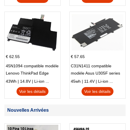
€ 62.55
€ 57.65
45N1094 compatible modèle
C31N1411 compatible
Lenovo ThinkPad Edge
modèle Asus U305F series
S230u Twist
43Wh | 14.8V | Li-ion ...
45wh | 11.4V | Li-ion ...
Voir les détails
Voir les détails
Nouvelles Arrivées