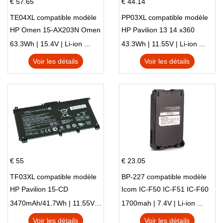
€ 57.65
€ 44.14
TE04XL compatible modèle
PP03XL compatible modèle
HP Omen 15-AX203N Omen
HP Pavilion 13 14 x360
15 Series Pavilion 15 Series
L83388-AC1 L83388-421
63.3Wh | 15.4V | Li-ion ...
43.3Wh | 11.55V | Li-ion ...
HSTNN-LB8S M01118-421
Voir les détails
Voir les détails
M01144-005 13-BB 14-DV
14-DK 15-EH HSTNN-DB9X
€ 55
€ 23.05
TF03XL compatible modèle
BP-227 compatible modèle
HP Pavilion 15-CD
Icom IC-F50 IC-F51 IC-F60
IC-F61 IC-M87
3470mAh/41.7Wh | 11.55V | Li-ion ...
1700mah | 7.4V | Li-ion ...
Voir les détails
Voir les détails