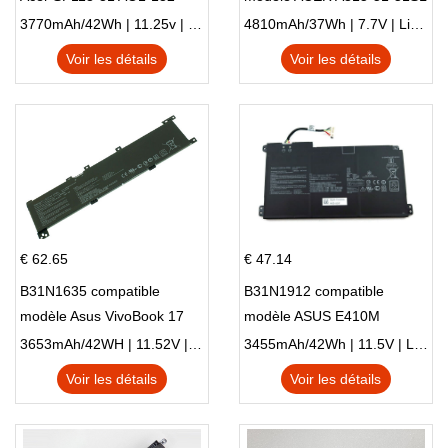
NE132
N17Q1 SERIES
3770mAh/42Wh | 11.25v | Li-ion ...
4810mAh/37Wh | 7.7V | Li-ion ...
Voir les détails
Voir les détails
€ 62.65
€ 47.14
B31N1635 compatible
B31N1912 compatible
modèle Asus VivoBook 17
modèle ASUS E410M
X705NC X705UA X705UV
E410MA L410MA
3653mAh/42WH | 11.52V | Li-ion ...
3455mAh/42Wh | 11.5V | Li-ion ...
X705UN X705UD
Voir les détails
Voir les détails