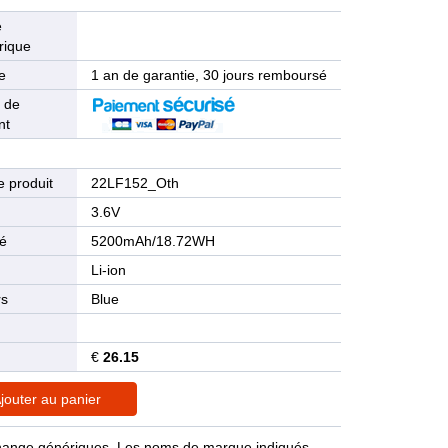
e
rique
e
1 an de garantie, 30 jours remboursé
 de
nt
 produit
22LF152_Oth
n
3.6V
té
5200mAh/18.72WH
Li-ion
rs
Blue
€
26.15
jouter au panier
rechange génériques. Les noms de marque indiqués