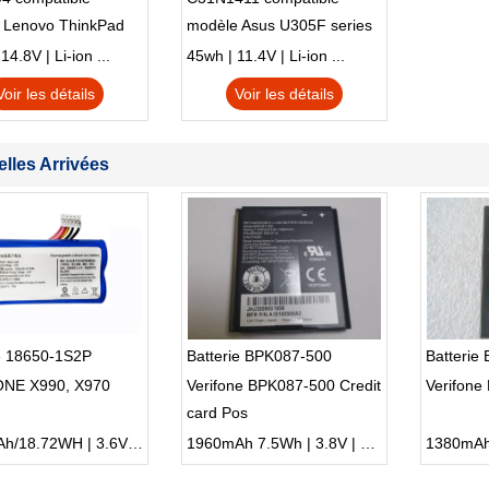
 Lenovo ThinkPad
modèle Asus U305F series
230u Twist
4.8V | Li-ion ...
45wh | 11.4V | Li-ion ...
Voir les détails
Voir les détails
lles Arrivées
ie 18650-1S2P
Batterie BPK087-500
Batterie
NE X990, X970
Verifone BPK087-500 Credit
Verifone
card Pos
5200mAh/18.72WH | 3.6V | Li-ion ...
1960mAh 7.5Wh | 3.8V | Li-ion ...