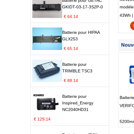
Batterie pour GETAC
GKIDT-03-17-3S2P-0
modèle
Edge S
43Wh | 1
€ 64.14
Batterie pour HIPAA
GLX253
Nouve
€ 65.14
Batterie pour
TRIMBLE TSC3
€ 88.14
Batterie pour
Batter
Inspired_Energy
VERIFO
NC2040HD31
€ 129.14