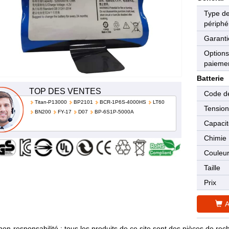
Type d
périphé
Garanti
Options
paieme
Batterie
TOP DES VENTES
Code de
Titan-P13000
BP2101
BCR-1P6S-4000HS
LT60
Tensio
BN200
FY-17
D07
BP-6S1P-5000A
Capaci
Chimie
Couleu
Taille
Prix
A
non-responsabilité : tous les produits de ce site sont des pièces de 