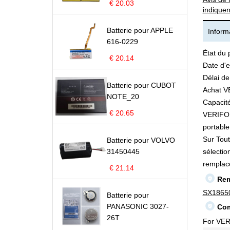
€ 20.03
indiquen
Batterie pour APPLE
Informa
616-0229
État du 
€ 20.14
Date d'e
Délai de
Batterie pour CUBOT
Achat V
NOTE_20
Capacité
€ 20.65
VERIFONE
portable 
Sur Tout
Batterie pour VOLVO
31450445
sélectio
remplac
€ 21.14
Rem
SX1865
Batterie pour
PANASONIC 3027-
Com
26T
For VE