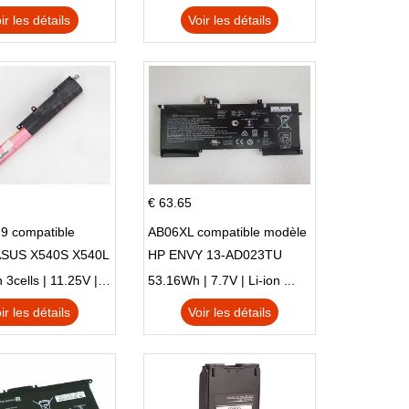
ir les détails
Voir les détails
€ 63.65
9 compatible
AB06XL compatible modèle
ASUS X540S X540L
HP ENVY 13-AD023TU
SI302 X540SA
HSTNN-DB8C 921438-855
2900mAh 3cells | 11.25V | Li-ion ...
53.16Wh | 7.7V | Li-ion ...
TPN-I128
ir les détails
Voir les détails