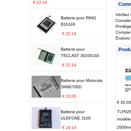
€ 22.14
Comme
Vérifiez
Batterie pour RING
Considér
B15169
Privilég
Comparez 
€ 22.14
Évaluez 
Batterie pour
Prod
TECLAST 30100140
€ 22.14
Batterie pour Motorola
SNN5705D
€ 23.05
€ 20.03
Batterie pour
TLP025
ULEFONE 3105
modèle 
Pop 4 
€ 24.14