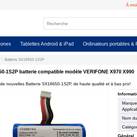
À moi
hones
Tablettes Android & iPad
Ordinateurs portables & 
Batterie SX18650-1S2P
0-1S2P batterie compatible modèle VERIFONE X970 X990
de nouvelles Batterie SX18650-1S2P, de haute qualité et à bas prix!
Informati
Marqu
Applica
Nom du
Catégor
Général