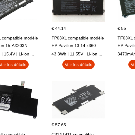
€ 44.14
€ 55
 compatible modèle
PP03XL compatible modèle
TF03XL 
en 15-AX203N
HP Pavilion 13 14 x360
HP Pavil
 Series Pavilion 15
L83388-AC1 L83388-421
 15.4V | Li-ion ...
43.3Wh | 11.55V | Li-ion ...
HSTNN-LB8S M01118-421
Voir les détails
Voir les détails
Vo
M01144-005 13-BB 14-DV
14-DK 15-EH HSTNN-DB9X
€ 57.65
4 compatible
C31N1411 compatible