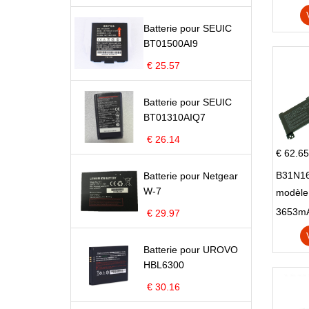
Batterie pour SEUIC
BT01500AI9
€ 25.57
Batterie pour SEUIC
BT01310AIQ7
€ 26.14
€ 62.65
B31N16
Batterie pour Netgear
W-7
modèle
X705N
€ 29.97
X705U
Batterie pour UROVO
HBL6300
€ 30.16