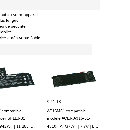
act de votre appareil.
lus longue.
es de sécurité.
abilité.
vice après-vente fiable.
€ 41.13
 compatible
AP16M5J compatible
Acer SF113-31
modèle ACER A315-51-
 NE132
51SL N17Q1 SERIES
3770mAh/42Wh | 11.25v | Li-ion ...
4810mAh/37Wh | 7.7V | Li-ion ...