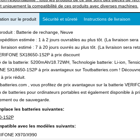
t uniquement la compatibilité de ces produits avec diverses machines.
tion sur le produit
Sécurité et sûreté
Instructions de livraison
produit : Batterie de rechange, Neuve
xpédition estimée : 1 à 2 jours ouvrables au plus tôt. (La livraison ser
 livraison estimé : 7 à 20 jours ouvrés au plus tôt. (La livraison sera r
ERIFONE SX18650-1S2P à prix discount
 de la batterie: 5200mAh/18.72WH, Technologie batterie: Li-ion, Tensio
 SX18650-1S2P à prix avantageux sur Toutbatteries.com ! Découvrez a
à prix réduit.
batteries.com , vous profitez de prix avantageux sur la batterie VERI
n de batteries pour ordinateurs portables est également disponible à pr
ement ou de sauvegarde.
place les batteries suivantes:
0-1S2P
patible avec les modèles suivants:
RIFONE X970/X990