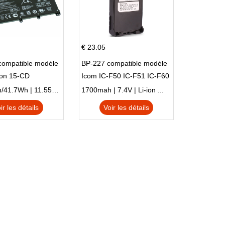
€ 23.05
compatible modèle
BP-227 compatible modèle
ion 15-CD
Icom IC-F50 IC-F51 IC-F60
IC-F61 IC-M87
3470mAh/41.7Wh | 11.55V | Li-ion ...
1700mah | 7.4V | Li-ion ...
ir les détails
Voir les détails