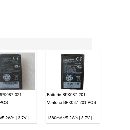
 BPK087-021
Batterie BPK087-201
 POS
Verifone BPK087-201 POS
1380mAh/5.2WH | 3.7V | Li-ion ...
1380mAh/5.2Wh | 3.7V | Li-ion ...