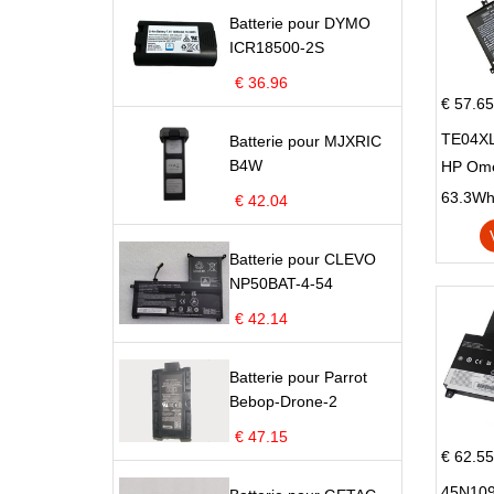
Batterie pour DYMO
ICR18500-2S
€ 36.96
€ 57.65
TE04XL
Batterie pour MJXRIC
B4W
HP Om
Omen 15
63.3Wh |
€ 42.04
Series
Batterie pour CLEVO
NP50BAT-4-54
€ 42.14
Batterie pour Parrot
Bebop-Drone-2
€ 47.15
€ 62.55
45N109