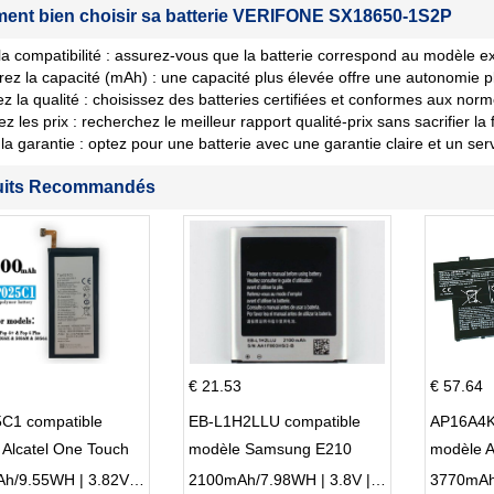
nt bien choisir sa batterie VERIFONE SX18650-1S2P
 la compatibilité : assurez-vous que la batterie correspond au modèle ex
ez la capacité (mAh) : une capacité plus élevée offre une autonomie p
iez la qualité : choisissez des batteries certifiées et conformes aux norm
les prix : recherchez le meilleur rapport qualité-prix sans sacrifier la fi
la garantie : optez pour une batterie avec une garantie claire et un ser
uits Recommandés
€ 21.53
€ 57.64
C1 compatible
EB-L1H2LLU compatible
AP16A4K
Alcatel One Touch
modèle Samsung E210
modèle 
Plus OT-5056D
E210K i939
AO1-132
2500mAh/9.55WH | 3.82V | Li-ion ...
2100mAh/7.98WH | 3.8V | Li-ion ...