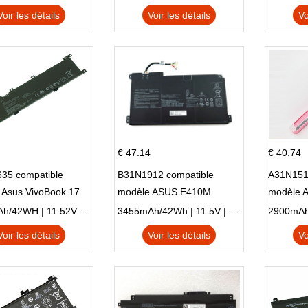
Voir les détails
Voir les détails
Vo
€ 47.14
€ 40.74
35 compatible
B31N1912 compatible
A31N151
 Asus VivoBook 17
modèle ASUS E410M
modèle 
C X705UA X705UV
E410MA L410MA
X540LA-
3653mAh/42WH | 11.52V | Li-ion ...
3455mAh/42Wh | 11.5V | Li-ion ...
N X705UD
X540S
Voir les détails
Voir les détails
Vo