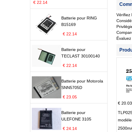
€ 22.14
Comme
Vérifiez
Batterie pour RING
Considér
B15169
Privilég
Comparez 
€ 22.14
Évaluez 
Batterie pour
Prod
TECLAST 30100140
€ 22.14
Batterie pour Motorola
SNN5705D
€ 23.05
€ 20.03
Batterie pour
TLP025
ULEFONE 3105
modèle 
Pop 4 
€ 24.14