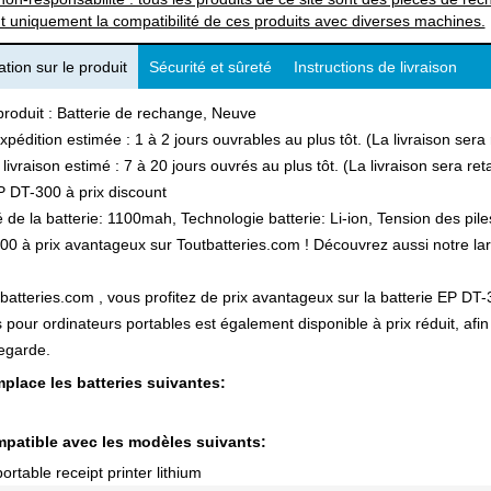
t uniquement la compatibilité de ces produits avec diverses machines.
tion sur le produit
Sécurité et sûreté
Instructions de livraison
produit : Batterie de rechange, Neuve
xpédition estimée : 1 à 2 jours ouvrables au plus tôt. (La livraison ser
 livraison estimé : 7 à 20 jours ouvrés au plus tôt. (La livraison sera r
 DT-300 à prix discount
 de la batterie: 1100mah, Technologie batterie: Li-ion, Tension des pile
0 à prix avantageux sur Toutbatteries.com ! Découvrez aussi notre large
batteries.com , vous profitez de prix avantageux sur la batterie EP DT-3
s pour ordinateurs portables est également disponible à prix réduit, a
egarde.
place les batteries suivantes:
patible avec les modèles suivants:
ortable receipt printer lithium