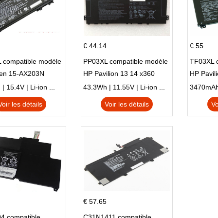
€ 44.14
€ 55
 compatible modèle
PP03XL compatible modèle
TF03XL 
en 15-AX203N
HP Pavilion 13 14 x360
HP Pavil
 Series Pavilion 15
L83388-AC1 L83388-421
 15.4V | Li-ion ...
43.3Wh | 11.55V | Li-ion ...
HSTNN-LB8S M01118-421
Voir les détails
Voir les détails
Vo
M01144-005 13-BB 14-DV
14-DK 15-EH HSTNN-DB9X
€ 57.65
4 compatible
C31N1411 compatible