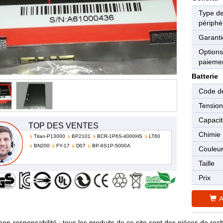
Type d
périphé
Garanti
Options
paieme
Batterie
Code de
Tensio
Capaci
TOP DES VENTES
Chimie
Titan-P13000
BP2101
BCR-1P6S-4000HS
LT60
BN200
FY-17
D07
BP-6S1P-5000A
Couleu
Taille
Prix
A
non-responsabilité : tous les produits de ce site sont des pièces de 