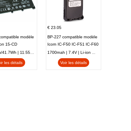
€ 23.05
compatible modèle
BP-227 compatible modèle
ion 15-CD
Icom IC-F50 IC-F51 IC-F60
IC-F61 IC-M87
3470mAh/41.7Wh | 11.55V | Li-ion ...
1700mah | 7.4V | Li-ion ...
ir les détails
Voir les détails