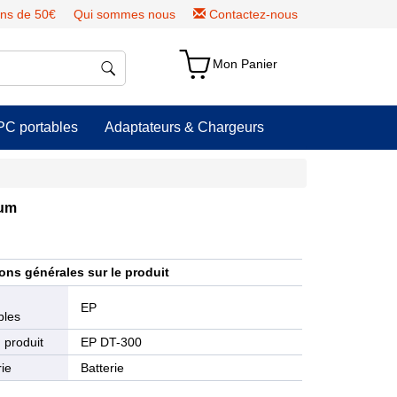
ns de 50€
Qui sommes nous
Contactez-nous
Mon Panier
PC portables
Adaptateurs & Chargeurs
ium
ons générales sur le produit
e
EP
bles
 produit
EP DT-300
ie
Batterie