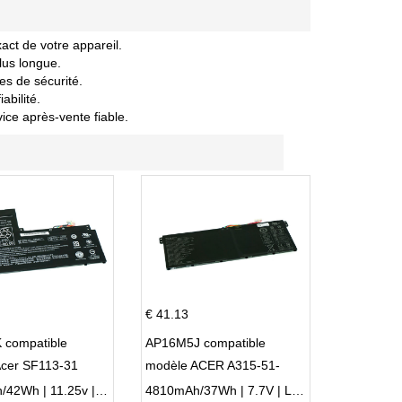
act de votre appareil.
lus longue.
es de sécurité.
abilité.
vice après-vente fiable.
€ 41.13
 compatible
AP16M5J compatible
Acer SF113-31
modèle ACER A315-51-
 NE132
51SL N17Q1 SERIES
3770mAh/42Wh | 11.25v | Li-ion ...
4810mAh/37Wh | 7.7V | Li-ion ...