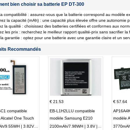
nt bien choisir sa batterie EP DT-300
 la compatibilité : assurez-vous que la batterie correspond au modèle ex
ez la capacité (mAh) : une capacité plus élevée offre une autonomie p
iez la qualité : choisissez des batteries certifiées et conformes aux norm
les prix : recherchez le meilleur rapport qualité-prix sans sacrifier la fi
la garantie : optez pour une batterie avec une garantie claire et un ser
uits Recommandés
€ 21.53
€ 57.64
C1 compatible
EB-L1H2LLU compatible
AP16A4K
Alcatel One Touch
modèle Samsung E210
modèle 
Plus OT-5056D
E210K i939
AO1-132
2500mAh/9.55WH | 3.82V | Li-ion ...
2100mAh/7.98WH | 3.8V | Li-ion ...