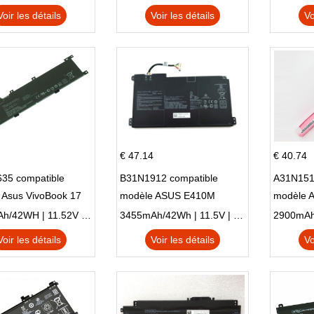
Voir les détails
Voir les détails
Vo
€ 47.14
€ 40.74
35 compatible
B31N1912 compatible
A31N151
 Asus VivoBook 17
modèle ASUS E410M
modèle 
C X705UA X705UV
E410MA L410MA
X540LA-
3653mAh/42WH | 11.52V | Li-ion ...
3455mAh/42Wh | 11.5V | Li-ion ...
N X705UD
X540S
Voir les détails
Voir les détails
Vo