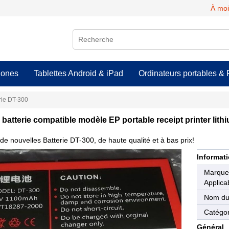
À moi
hones
Tablettes Android & iPad
Ordinateurs portables & 
rie DT-300
batterie compatible modèle EP portable receipt printer lith
de nouvelles Batterie DT-300, de haute qualité et à bas prix!
Informati
Marqu
Applica
Nom du
Catégor
Général