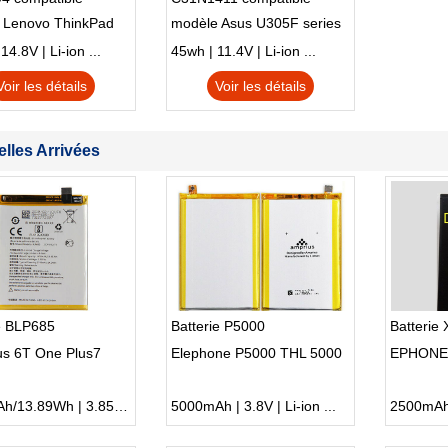
 Lenovo ThinkPad
modèle Asus U305F series
230u Twist
4.8V | Li-ion ...
45wh | 11.4V | Li-ion ...
Voir les détails
Voir les détails
lles Arrivées
e BLP685
Batterie P5000
Batterie
us 6T One Plus7
Elephone P5000 THL 5000
EPHONE
3610mAh/13.89Wh | 3.85V | Li-ion ...
5000mAh | 3.8V | Li-ion ...