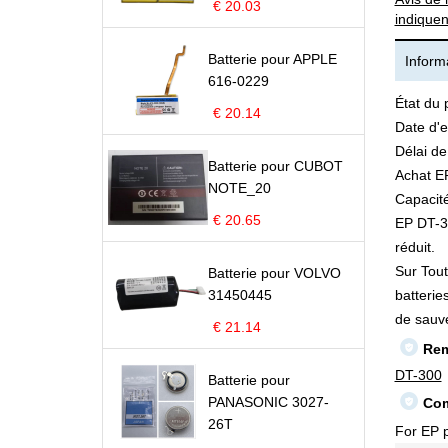
€ 20.03
indiquen
Batterie pour APPLE
Informa
616-0229
État du 
€ 20.14
Date d'e
Délai de
Batterie pour CUBOT
Achat EP
NOTE_20
Capacité
€ 20.65
EP DT-30
réduit.
Sur Tout
Batterie pour VOLVO
31450445
batterie
de sauv
€ 21.14
Rem
DT-300
Batterie pour
PANASONIC 3027-
Com
26T
For EP p