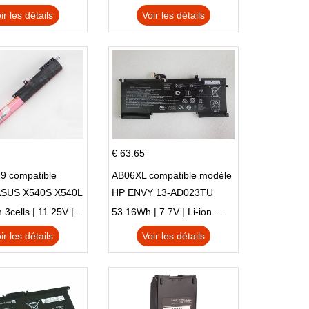
ir les détails
Voir les détails
€ 63.65
9 compatible
AB06XL compatible modèle
ASUS X540S X540L
HP ENVY 13-AD023TU
SI302 X540SA
HSTNN-DB8C 921438-855
2900mAh 3cells | 11.25V | Li-ion ...
53.16Wh | 7.7V | Li-ion ...
TPN-I128
ir les détails
Voir les détails