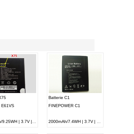
 X75
Batterie C1
 E61VS
FINEPOWER C1
2500mAh/9.25WH | 3.7V | Li-ion ...
2000mAh/7.4WH | 3.7V | Li-ion ...