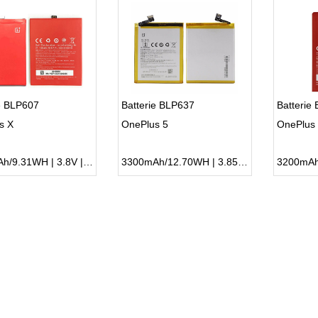
e BLP607
Batterie BLP637
Batterie
s X
OnePlus 5
OnePlus
2450mAh/9.31WH | 3.8V | Li-ion ...
3300mAh/12.70WH | 3.85V | Li-ion ...