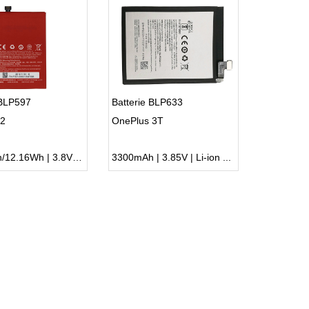
 BLP597
Batterie BLP633
 2
OnePlus 3T
3200mAh/12.16Wh | 3.8V | Li-ion ...
3300mAh | 3.85V | Li-ion ...