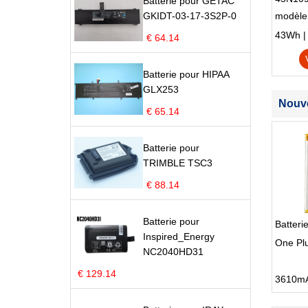
Batterie pour GETAC
GKIDT-03-17-3S2P-0
modèle
Edge S
43Wh | 1
€ 64.14
Batterie pour HIPAA
GLX253
Nouve
€ 65.14
Batterie pour
TRIMBLE TSC3
€ 88.14
Batterie pour
Batteri
Inspired_Energy
One Pl
NC2040HD31
€ 129.14