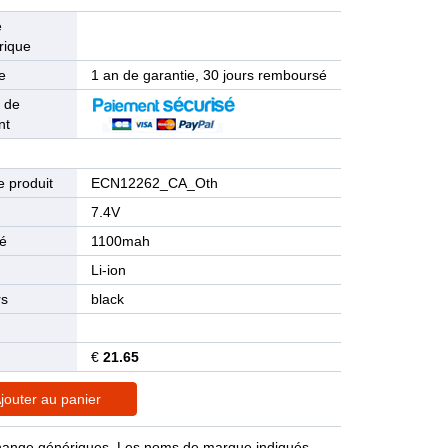
e
rique
e
1 an de garantie, 30 jours remboursé
 de
nt
 produit
ECN12262_CA_Oth
n
7.4V
té
1100mah
Li-ion
rs
black
€
21.65
jouter au panier
rechange génériques. Les noms de marque indiqués