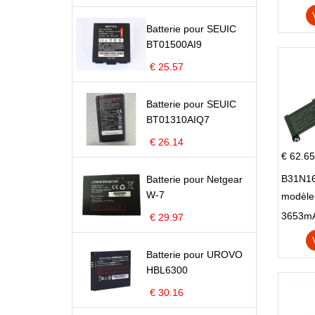
Batterie pour SEUIC
BT01500AI9
€ 25.57
Batterie pour SEUIC
BT01310AIQ7
€ 26.14
€ 62.65
B31N16
Batterie pour Netgear
W-7
modèle
X705N
€ 29.97
X705U
Batterie pour UROVO
HBL6300
€ 30.16