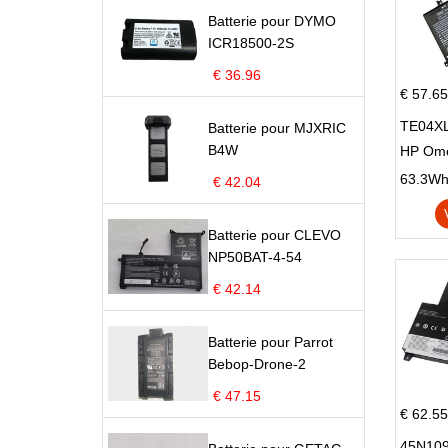
Batterie pour DYMO
ICR18500-2S
€ 36.96
€ 57.65
TE04XL
Batterie pour MJXRIC
B4W
HP Om
Omen 15
63.3Wh |
€ 42.04
Series
Batterie pour CLEVO
NP50BAT-4-54
€ 42.14
Batterie pour Parrot
Bebop-Drone-2
€ 47.15
€ 62.55
45N109