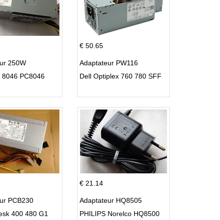
€ 50.65
eur 250W
Adaptateur PW116
C 8046 PC8046
Dell Optiplex 760 780 SFF
€ 21.14
eur PCB230
Adaptateur HQ8505
esk 400 480 G1
PHILIPS Norelco HQ8500