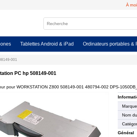
À moi
hones
Tablettes Android & iPad
Ordinateurs portables & 
508149-001
tation PC hp 508149-001
teur pour WORKSTATION Z800 508149-001 480794-002 DPS-1050DB
Informati
Marqu
Nom du 
Catégor
Général