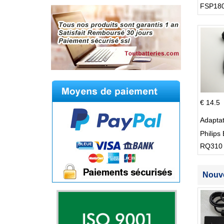
FSP180
Supply
€ 14.5
Adapta
Philips 
RQ310
S512
Nouve