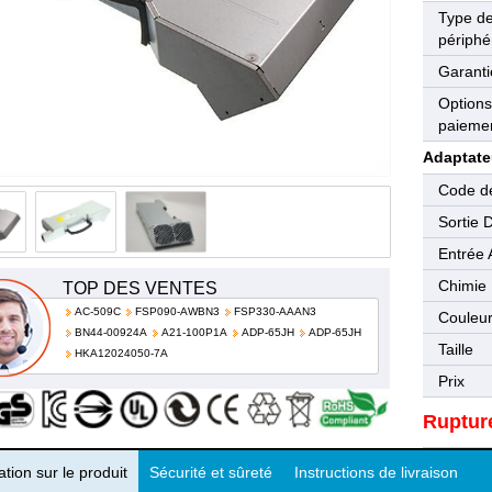
Type d
périphé
Garanti
Options
paieme
Adaptate
Code de
Sortie 
Entrée 
Chimie
TOP DES VENTES
AC-509C
FSP090-AWBN3
FSP330-AAAN3
Couleu
BN44-00924A
A21-100P1A
ADP-65JH
ADP-65JH
Taille
HKA12024050-7A
Prix
Ruptur
tion sur le produit
Sécurité et sûreté
Instructions de livraison