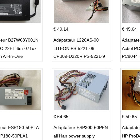
€ 49.14
€ 45.64
teur B27W68Y001N
Adaptateur L220AS-00
Adaptat
O 22ET 6m-071uk
LITEON PS-5221-06
Acbel P
h All-In-One
CPB09-D220R PS-5221-9
PC8044
DPS-220UB-A
€ 64.65
€ 50.65
teur FSP180-50PLA
Adaptateur FSP300-60PFN
Adaptat
P180-50PLA1
all Han power supply
HP ProD