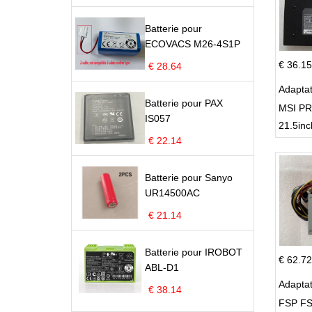
Batterie pour
ECOVACS M26-4S1P
€ 36.15
€ 28.64
Adapta
Batterie pour PAX
MSI PR
IS057
21.5inc
€ 22.14
Batterie pour Sanyo
UR14500AC
€ 21.14
Batterie pour IROBOT
€ 62.72
ABL-D1
Adapta
€ 38.14
FSP FS