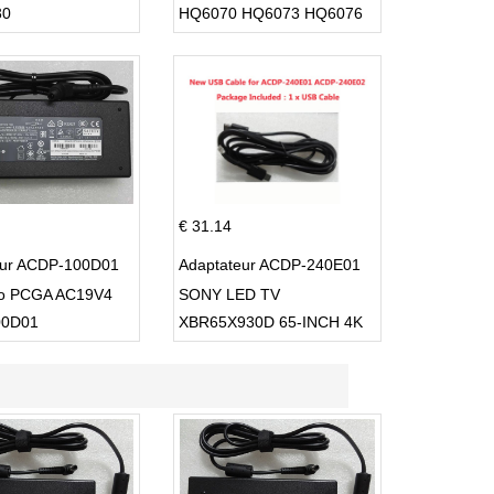
30
HQ6070 HQ6073 HQ6076
PT860 HQ8
€ 31.14
eur ACDP-100D01
Adaptateur ACDP-240E01
io PCGA AC19V4
SONY LED TV
00D01
XBR65X930D 65-INCH 4K
ULTRA HD 3D SMART TV
USB Cable