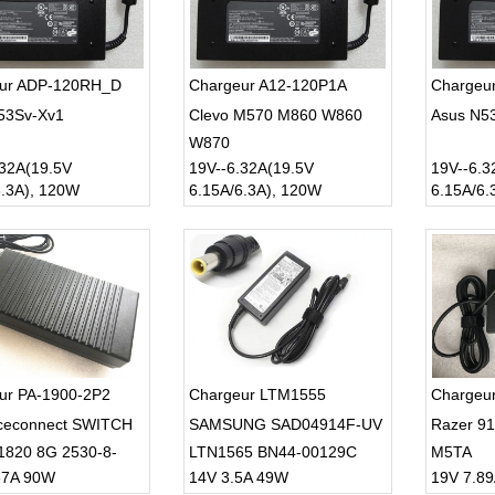
ur ADP-120RH_D
Chargeur A12-120P1A
Chargeu
53Sv-Xv1
Clevo M570 M860 W860
Asus N5
W870
.32A(19.5V
19V--6.32A(19.5V
19V--6.3
6.3A), 120W
6.15A/6.3A), 120W
6.15A/6.
ur PA-1900-2P2
Chargeur LTM1555
Chargeu
iceconnect SWITCH
SAMSUNG SAD04914F-UV
Razer 9
1820 8G 2530-8-
LTN1565 BN44-00129C
M5TA
67A 90W
14V 3.5A 49W
19V 7.8
774
Monitor