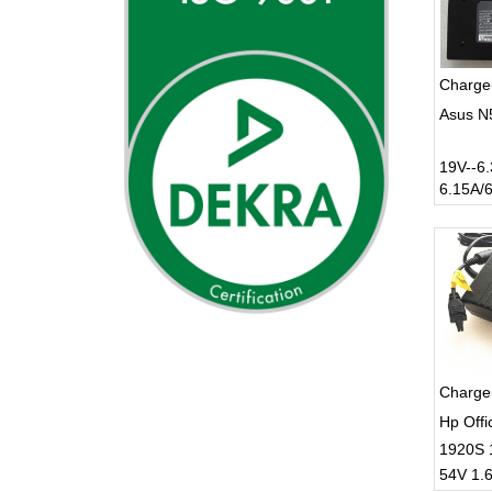
Charge
Asus N
19V--6
6.15A/
Charge
Hp Off
1920S 
54V 1.
POE J9