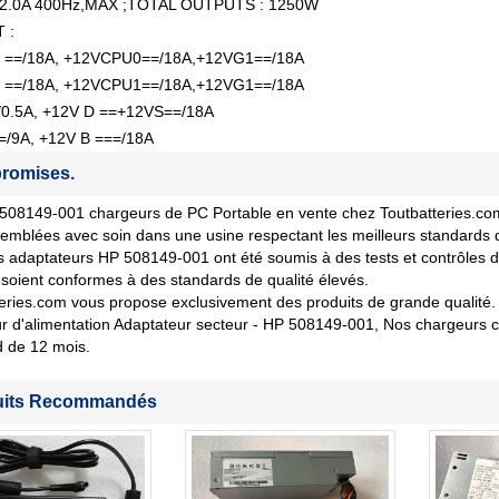
12.0A 400Hz,MAX ;TOTAL OUTPUTS : 1250W
 :
 ==/18A, +12VCPU0==/18A,+12VG1==/18A
 ==/18A, +12VCPU1==/18A,+12VG1==/18A
/0.5A, +12V D ==+12VS==/18A
/9A, +12V B ===/18A
romises.
08149-001 chargeurs de PC Portable en vente chez Toutbatteries.com so
emblées avec soin dans une usine respectant les meilleurs standards 
 adaptateurs HP 508149-001 ont été soumis à des tests et contrôles de 
soient conformes à des standards de qualité élevés.
eries.com vous propose exclusivement des produits de grande qualité. 
 d'alimentation Adaptateur secteur - HP 508149-001, Nos chargeurs c
d de 12 mois.
uits Recommandés