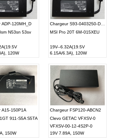
r ADP-120MH_D
Chargeur S93-0403250-D04
3sm N53sn 53sv
MSI Pro 20T 6M-015XEU
2A(19.5V
19V--6.32A(19.5V
3A), 120W
6.15A/6.3A), 120W
r A15-150P1A
Chargeur FSP120-ABCN2
11GT 911-S5A S5TA
Clevo GETAC VFXSV-0
VFXSV-00-12-4S2P-0
9A, 150W
19V 7.89A, 150W