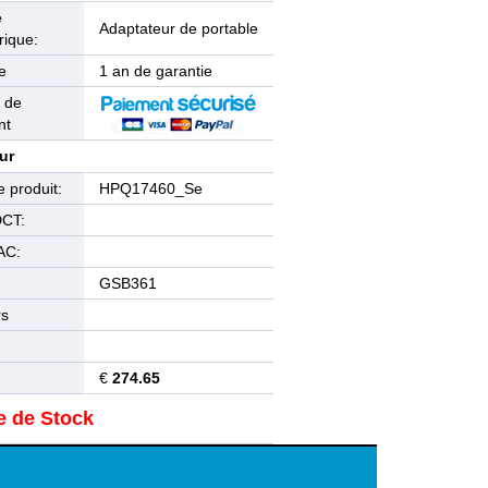
e
Adaptateur de portable
rique:
e
1 an de garantie
 de
nt
ur
 produit:
HPQ17460_Se
DCT:
AC:
GSB361
rs
€
274.65
e de Stock