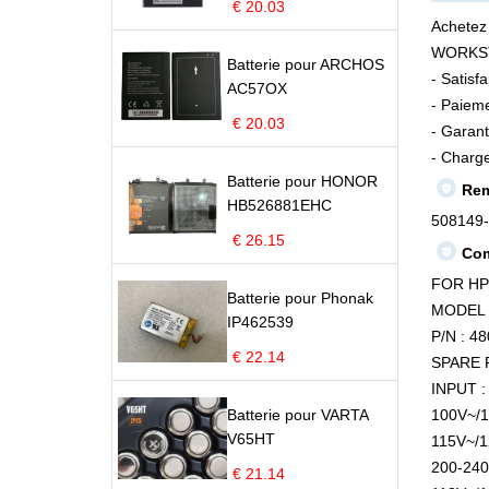
€ 20.03
Achetez
WORKSTA
Batterie pour ARCHOS
- Satisf
AC57OX
- Paieme
€ 20.03
- Garant
- Charge
Batterie pour HONOR
Rem
HB526881EHC
508149
€ 26.15
Com
FOR HP
Batterie pour Phonak
MODEL 
IP462539
P/N : 4
€ 22.14
SPARE P
INPUT :
Batterie pour VARTA
100V~/1
V65HT
115V~/1
200-240
€ 21.14