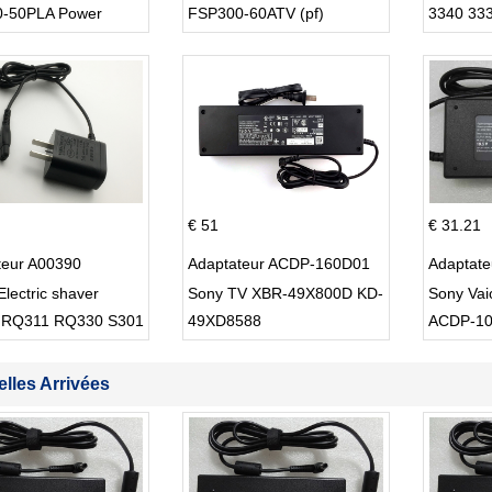
-50PLA Power
FSP300-60ATV (pf)
3340 33
 220w
€ 51
€ 31.21
teur A00390
Adaptateur ACDP-160D01
Adaptat
Electric shaver
Sony TV XBR-49X800D KD-
Sony Va
 RQ311 RQ330 S301
49XD8588
ACDP-1
lles Arrivées