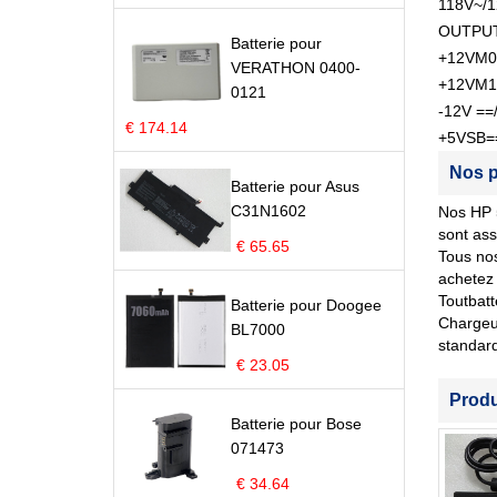
118V~/
OUTPUT
Batterie pour
+12VM0
VERATHON 0400-
+12VM1
0121
-12V ==
€ 174.14
+5VSB==
Nos p
Batterie pour Asus
C31N1602
Nos HP 5
sont ass
€ 65.65
Tous nos
achetez 
Toutbatt
Batterie pour Doogee
Chargeur
BL7000
standar
€ 23.05
Prod
Batterie pour Bose
071473
€ 34.64