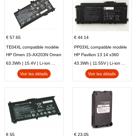
€ 57.65
€ 44.14
TE04XL compatible modèle
PP03XL compatible modèle
HP Omen 15-AX203N Omen
HP Pavilion 13 14 x360
15 Series Pavilion 15 Series
L83388-AC1 L83388-421
63.3Wh | 15.4V | Li-ion ...
43.3Wh | 11.55V | Li-ion ...
HSTNN-LB8S M01118-421
Voir les détails
Voir les détails
M01144-005 13-BB 14-DV
14-DK 15-EH HSTNN-DB9X
€ 55
€ 23.05