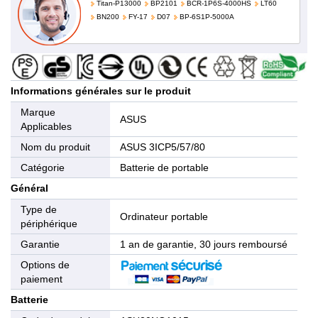
Titan-P13000
BP2101
BCR-1P6S-4000HS
LT60
BN200
FY-17
D07
BP-6S1P-5000A
Informations générales sur le produit
Marque
ASUS
Applicables
Nom du produit
ASUS 3ICP5/57/80
Catégorie
Batterie de portable
Général
Type de
Ordinateur portable
périphérique
Garantie
1 an de garantie, 30 jours remboursé
Options de
paiement
Batterie