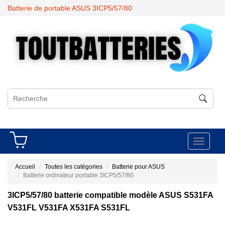
Batterie de portable ASUS 3ICP5/57/80
Toggle
navigati
Accueil
Toutes les catégories
Batterie pour ASUS
Batterie ordinateur portable 3ICP5/57/80
3ICP5/57/80 batterie compatible modèle ASUS S531FA
V531FL V531FA X531FA S531FL