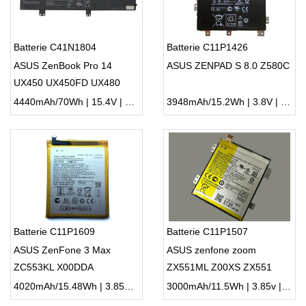
Batterie C41N1804
Batterie C11P1426
ASUS ZenBook Pro 14
ASUS ZENPAD S 8.0 Z580C
UX450 UX450FD UX480
UX480FD
4440mAh/70Wh | 15.4V | Li-ion ...
3948mAh/15.2Wh | 3.8V | Li-ion ...
Batterie C11P1609
Batterie C11P1507
ASUS ZenFone 3 Max
ASUS zenfone zoom
ZC553KL X00DDA
ZX551ML Z00XS ZX551
Z00XSB
4020mAh/15.48Wh | 3.85V | Li-ion ...
3000mAh/11.5Wh | 3.85v | Li-ion ...