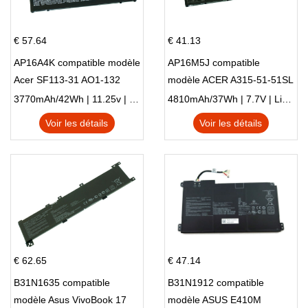
€ 57.64
€ 41.13
AP16A4K compatible modèle
AP16M5J compatible
Acer SF113-31 AO1-132
modèle ACER A315-51-51SL
NE132
N17Q1 SERIES
3770mAh/42Wh | 11.25v | Li-ion ...
4810mAh/37Wh | 7.7V | Li-ion ...
Voir les détails
Voir les détails
€ 62.65
€ 47.14
B31N1635 compatible
B31N1912 compatible
modèle Asus VivoBook 17
modèle ASUS E410M