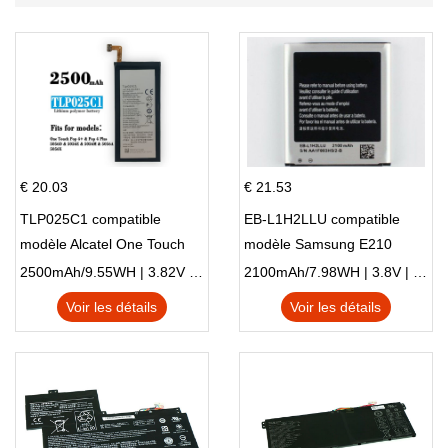
€ 20.03
€ 21.53
TLP025C1 compatible
EB-L1H2LLU compatible
modèle Alcatel One Touch
modèle Samsung E210
Pop 4 Plus OT-5056D
E210K i939
2500mAh/9.55WH | 3.82V | Li-ion ...
2100mAh/7.98WH | 3.8V | Li-ion ...
Voir les détails
Voir les détails