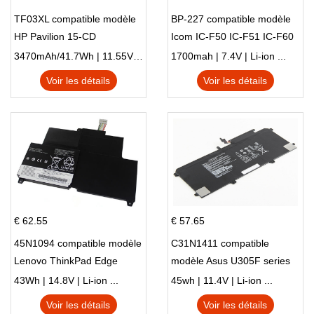
TF03XL compatible modèle
BP-227 compatible modèle
HP Pavilion 15-CD
Icom IC-F50 IC-F51 IC-F60
IC-F61 IC-M87
3470mAh/41.7Wh | 11.55V | Li-ion ...
1700mah | 7.4V | Li-ion ...
Voir les détails
Voir les détails
€ 62.55
€ 57.65
45N1094 compatible modèle
C31N1411 compatible
Lenovo ThinkPad Edge
modèle Asus U305F series
S230u Twist
43Wh | 14.8V | Li-ion ...
45wh | 11.4V | Li-ion ...
Voir les détails
Voir les détails