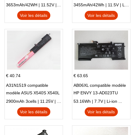
X705NC X705UA X705UV
E410MA L410MA
3653mAh/42WH | 11.52V | Li-ion ...
3455mAh/42Wh | 11.5V | Li-ion ...
X705UN X705UD
Voir les détails
Voir les détails
€ 40.74
€ 63.65
A31N1519 compatible
AB06XL compatible modèle
modèle ASUS X540S X540L
HP ENVY 13-AD023TU
X540LA-SI302 X540SA
HSTNN-DB8C 921438-855
2900mAh 3cells | 11.25V | Li-ion ...
53.16Wh | 7.7V | Li-ion ...
X540S
TPN-I128
Voir les détails
Voir les détails