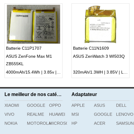
Batterie C11P1707
Batterie C11N1609
ASUS ZenFone Max M1
ASUS ZenWatch 3 WI503Q
ZB555KL
4000mAh/15.4Wh | 3.85v | Li-ion ...
320mAh/1.3WH | 3.85V | Li-ion ...
Le meilleur de nos catégories
Adaptateur
XIAOMI
GOOGLE
OPPO
APPLE
ASUS
DELL
VIVO
REALME
HUAWEI
MSI
GOOGLE
LENOVO
NOKIA
MOTOROLA
MICROSOFT
HP
ACER
SAMSU