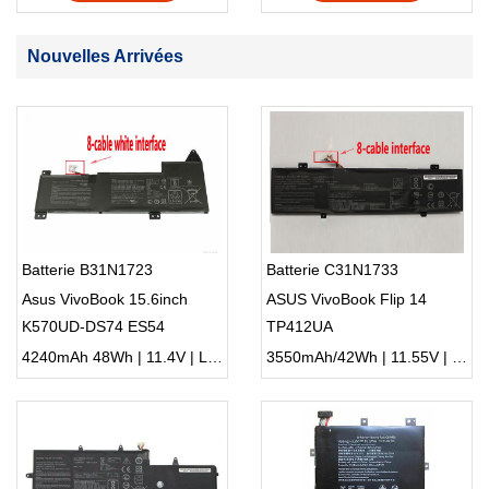
Nouvelles Arrivées
Batterie B31N1723
Batterie C31N1733
Asus VivoBook 15.6inch
ASUS VivoBook Flip 14
K570UD-DS74 ES54
TP412UA
K570ZD X570ZD
4240mAh 48Wh | 11.4V | Li-ion ...
3550mAh/42Wh | 11.55V | Li-ion ...